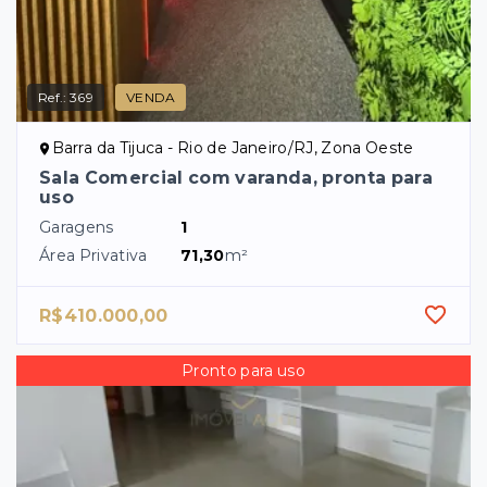
Ref.:
369
VENDA
Barra da Tijuca - Rio de Janeiro/RJ, Zona Oeste
Sala Comercial com varanda, pronta para
uso
Garagens
1
Área Privativa
71,30
m²
R$410.000,00
Pronto para uso