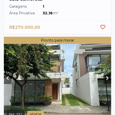
Garagens
1
Área Privativa
32,16
m²
R$270.000,00
Pronto para morar
Ref.:
332
VENDA