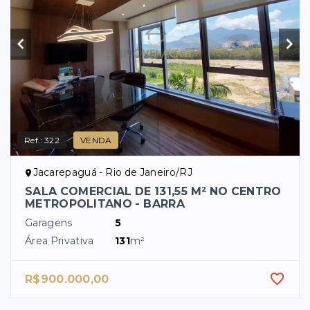
Ref.:
322
VENDA
Jacarepaguá - Rio de Janeiro/RJ
SALA COMERCIAL DE 131,55 M² NO CENTRO
METROPOLITANO - BARRA
Garagens
5
Área Privativa
131
m²
R$900.000,00