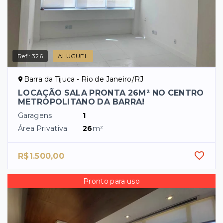
Ref.:
326
ALUGUEL
Barra da Tijuca - Rio de Janeiro/RJ
LOCAÇÃO SALA PRONTA 26M² NO CENTRO
METROPOLITANO DA BARRA!
Garagens
1
Área Privativa
26
m²
R$1.500,00
Pronto para uso