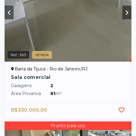
Ref.:
363
VENDA
Barra da Tijuca - Rio de Janeiro/RJ
Sala comercial
Garagens
2
Área Privativa
61
m²
R$330.000,00
Pronto para uso