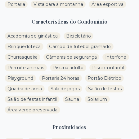
Portaria
Vista para a montanha
Área esportiva
Características do Condomínio
Academia de ginástica
Bicicletário
Brinquedoteca
Campo de futebol gramado
Churrasqueira
Câmeras de segurança
Interfone
Permite animais
Piscina adulto
Piscina infantil
Playground
Portaria 24 horas
Portão Elétrico
Quadra de areia
Sala de jogos
Salão de festas
Salão de festas infantil
Sauna
Solarium
Área verde preservada
Proximidades