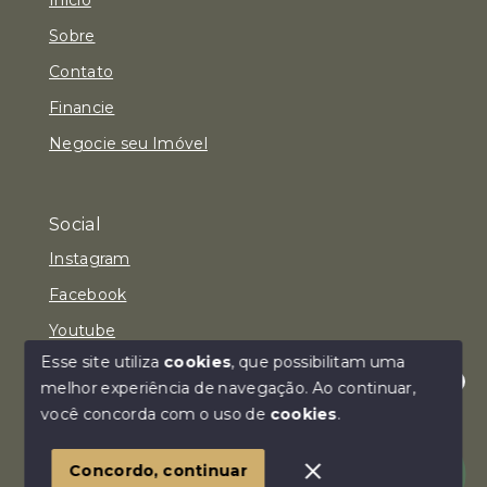
Sobre
Contato
Financie
Negocie seu Imóvel
Social
Instagram
Facebook
Youtube
Esse site utiliza
cookies
, que possibilitam uma
melhor experiência de navegação.
Ao continuar,
Olá! Estamos disponíveis para te ajudar.
você concorda com o uso de
cookies
.
© Copyright 2026 - Imóvel Aqui Consultoria Imobiliária
LTDA - Todos os direitos reservados
Concordo, continuar
SITE PARA IMOBILIARIA