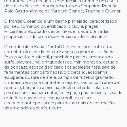
montanhas e o oceano, o condomínio oferece um estilo
de vida exclusivo a poucos metros do Shopping Recreio,
Polo Gastronômico de Vargem Grande, Prainha e Grumari.
O Pontal Oceânico é um bairro planejado, caracterizado
por seu comércio diversificado, ciclovia, praças
encantadoras, quadras esportivas e ruas arborizadas,
proporcionando uma experiência residencial única.
O condomínio Kauai Pontal Oceânico apresenta uma
completa área de lazer com espaço gourmet, salão de
festas adulto e infantil, pranchário para os amantes do
surfe, playground, brinquedoteca, minimercado, estúdio
de podcast, espaço dedicado aos adolescentes, sala de
ferramentas compartilhadas, bicicletário, academia
equipada, quadra de areia, campo de futebol gramado,
churrasqueira para confraternizações, sauna com área de
repouso, bar junto à piscina, deck molhado, solarium,
piscina com raia para natação, espaço para delivery, sala de
reuniões, coworking, espaço multiuso e um
aconchegante pet place para os animais de estimação
dos moradores desfrutarem.