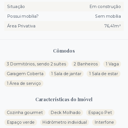
Situação
Em construção
Possui mobília?
Sem mobília
Área Privativa
76,41m²
Cômodos
3 Dormitórios, sendo 2 suítes
2 Banheiros
1 Vaga
Garagem Coberta
1 Sala de jantar
1 Sala de estar
1 Área de serviço
Características do Imóvel
Cozinha gourmet
Deck Molhado
Espaço Pet
Espaço verde
Hidrômetro individual
Interfone