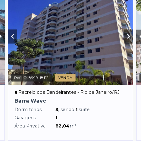
Ref.:
O-8999-18112
VENDA
Recreio dos Bandeirantes - Rio de Janeiro/RJ
Barra Wave
Dormitórios
3
, sendo
1
suíte
Garagens
1
Área Privativa
82,04
m²