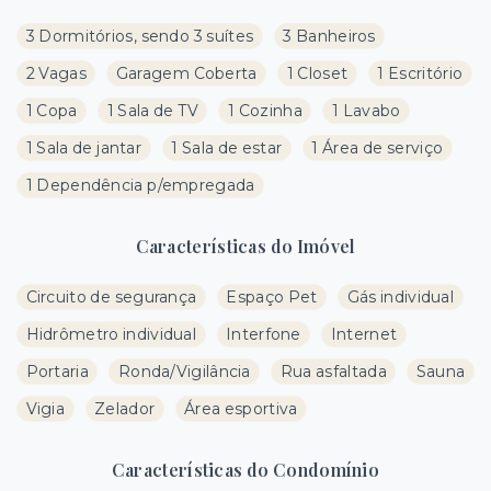
3 Dormitórios, sendo 3 suítes
3 Banheiros
2 Vagas
Garagem Coberta
1 Closet
1 Escritório
1 Copa
1 Sala de TV
1 Cozinha
1 Lavabo
1 Sala de jantar
1 Sala de estar
1 Área de serviço
1 Dependência p/empregada
Características do Imóvel
Circuito de segurança
Espaço Pet
Gás individual
Hidrômetro individual
Interfone
Internet
Portaria
Ronda/Vigilância
Rua asfaltada
Sauna
Vigia
Zelador
Área esportiva
Características do Condomínio