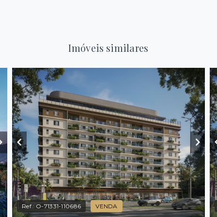
Imóveis similares
Ref.:
O-71331-110686
VENDA