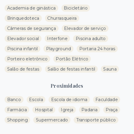
Academia de ginástica
Bicicletário
Brinquedoteca
Churrasqueira
Câmeras de segurança
Elevador de serviço
Elevador social
Interfone
Piscina adulto
Piscina infantil
Playground
Portaria 24 horas
Porteiro eletrônico
Portão Elétrico
Salão de festas
Salão de festas infantil
Sauna
Proximidades
Banco
Escola
Escola de idioma
Faculdade
Farmácia
Hospital
Igreja
Padaria
Praça
Shopping
Supermercado
Transporte público