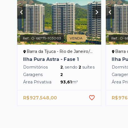
Ref.:
O-66779-103003
VENDA
Ref.:
O-6
Barra da Tijuca - Rio de Janeiro/RJ
Barra d
Ilha Pura Astra - Fase 1
Ilha P
Dormitórios
2
, sendo
2
suítes
Dormitó
Garagens
2
Garage
Área Privativa
93,61
m²
Área Pri
R$927.548,00
R$976