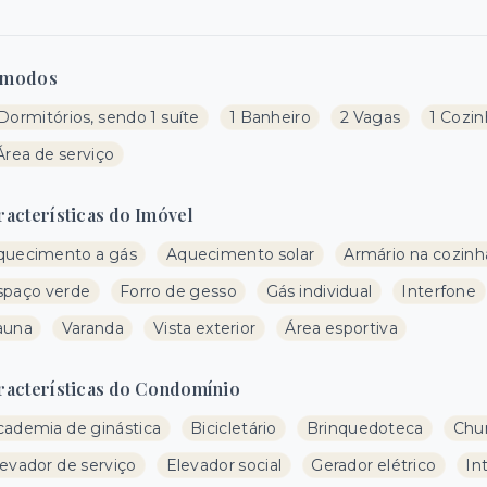
modos
Dormitórios, sendo 1 suíte
1 Banheiro
2 Vagas
1 Cozi
Área de serviço
racterísticas do Imóvel
quecimento a gás
Aquecimento solar
Armário na cozinh
spaço verde
Forro de gesso
Gás individual
Interfone
auna
Varanda
Vista exterior
Área esportiva
racterísticas do Condomínio
cademia de ginástica
Bicicletário
Brinquedoteca
Chur
levador de serviço
Elevador social
Gerador elétrico
In