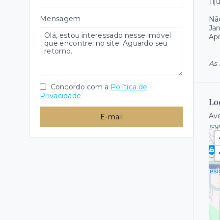
Tij
Mensagem
Não
Jan
Apr
As 
Concordo com a
Política de
Privacidade
Lo
Ave
E-mail