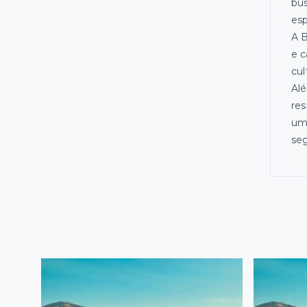
bus
esp
A B
e c
cul
Alé
res
uma
seg