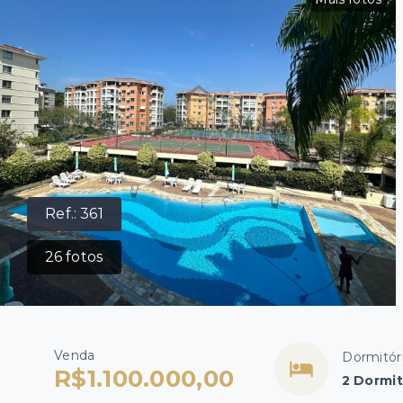
Ref.:
361
26
fotos
Venda
Dormitór
R$1.100.000,00
2 Dormit