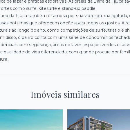
ca de lazer e práticas esportivas. As praias da Barra da Tijuca 
ortes como surfe, kitesurfe e stand-up paddle.
arra da Tijuca também é famosa por sua vida noturna agitada,
asas noturnas que oferecem opções para todos os gostos. A re
turais ao longo do ano, como competições de surfe, triatlo e 
m disso, o bairro conta com uma série de condomínios fechad
idenciais com segurança, áreas de lazer, espaços verdes e ser
 qualidade de vida diferenciada, com grande procura por famí
ura.
Imóveis similares