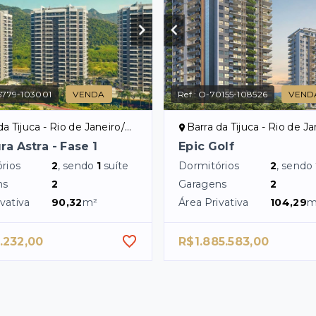
6779-103001
VENDA
Ref.:
O-70155-108526
VEND
a Tijuca - Rio de Janeiro/RJ
Barra da Tijuca - Rio de Jan
ura Astra - Fase 1
Epic Golf
rios
2
, sendo
1
suíte
Dormitórios
2
, sendo
ns
2
Garagens
2
vativa
90,32
m²
Área Privativa
104,29
m
.232,00
R$1.885.583,00