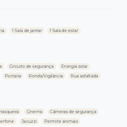
nha
1 Sala de jantar
1 Sala de estar
a
Circuito de segurança
Energia solar
Portaria
Ronda/Vigilância
Rua asfaltada
rasqueira
Cinema
Câmeras de segurança
terfone
Jacuzzi
Permite animais