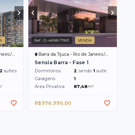
A
Ref.:
O-46165-71163
VENDA
eiro/RJ
Barra da Tijuca - Rio de Janeiro/RJ
Sensia Barra - Fase 1
2
suítes
Dormitórios
2
, sendo
1
suíte
Garagens
1
²
Área Privativa
87,48
m²
R$976.990,00