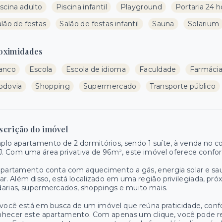
scina adulto
Piscina infantil
Playground
Portaria 24 h
lão de festas
Salão de festas infantil
Sauna
Solarium
oximidades
anco
Escola
Escola de idioma
Faculdade
Farmáci
odovia
Shopping
Supermercado
Transporte público
scrição do imóvel
lo apartamento de 2 dormitórios, sendo 1 suíte, à venda no cob
J. Com uma área privativa de 96m², este imóvel oferece conforto
apartamento conta com aquecimento a gás, energia solar e s
ar. Além disso, está localizado em uma região privilegiada, próx
arias, supermercados, shoppings e muito mais.
você está em busca de um imóvel que reúna praticidade, confo
hecer este apartamento. Com apenas um clique, você pode re