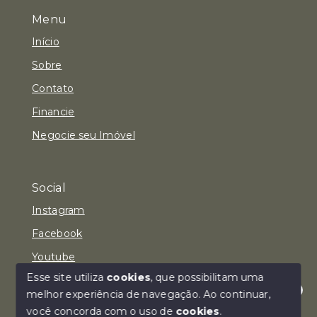
Menu
Início
Sobre
Contato
Financie
Negocie seu Imóvel
Social
Instagram
Facebook
Youtube
Esse site utiliza
cookies
, que possibilitam uma
melhor experiência de navegação.
Ao continuar,
Olá! Estamos disponíveis para te ajudar.
você concorda com o uso de
cookies
.
© Copyright 2026 - Imóvel Aqui Consultoria Imobiliária