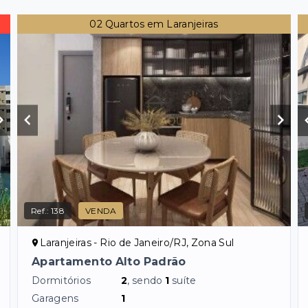
02 Quartos em Laranjeiras
Ref.:
138
VENDA
Laranjeiras - Rio de Janeiro/RJ, Zona Sul
Apartamento Alto Padrão
Dormitórios
2
, sendo
1
suíte
Garagens
1