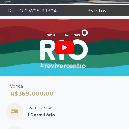
Ref.:
O-23725-39304
35
fotos
Venda
R$369.000,00
Dormitórios
1 Dormitório