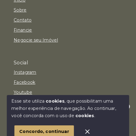
Sobre
Contato
Financie
Negocie seu Imóvel
Social
Instagram
Facebook
Youtube
Esse site utiliza
cookies
, que possibilitam uma
melhor experiência de navegação.
Ao continuar,
Olá! Estamos disponíveis para te ajudar.
você concorda com o uso de
cookies
.
© Copyright 2026 - Imóvel Aqui Consultoria Imobiliária
LTDA - Todos os direitos reservados
Concordo, continuar
SITE PARA IMOBILIARIA