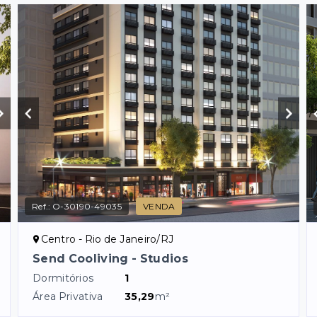
Ref.:
O-30190-49035
VENDA
Centro - Rio de Janeiro/RJ
Send Cooliving - Studios
Dormitórios
1
Área Privativa
35,29
m²