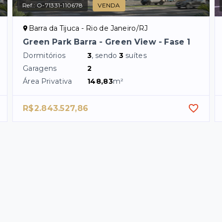
Ref.:
O-71331-110678
VENDA
Barra da Tijuca - Rio de Janeiro/RJ
Green Park Barra - Green View - Fase 1
Dormitórios
3
, sendo
3
suítes
Garagens
2
Área Privativa
148,83
m²
R$2.843.527,86