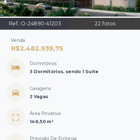
Ref.:
O-24890-41203
22
fotos
Venda
R$2.482.939,75
Dormitórios
3 Dormitórios, sendo 1 Suíte
Garagens
2 Vagas
Área Privativa
146,50 m²
Previsão De Entrega