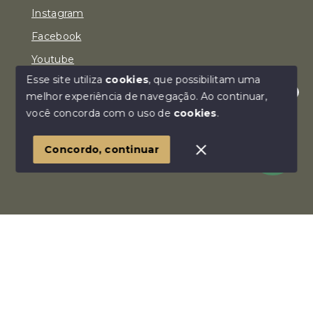
Instagram
Facebook
Youtube
Esse site utiliza
cookies
, que possibilitam uma
melhor experiência de navegação.
Ao continuar,
Olá! Estamos disponíveis para te ajudar.
você concorda com o uso de
cookies
.
© Copyright 2026 - Imóvel Aqui Consultoria Imobiliária
LTDA - Todos os direitos reservados
Concordo, continuar
SITE PARA IMOBILIARIA
Início
Histórico
Favoritos