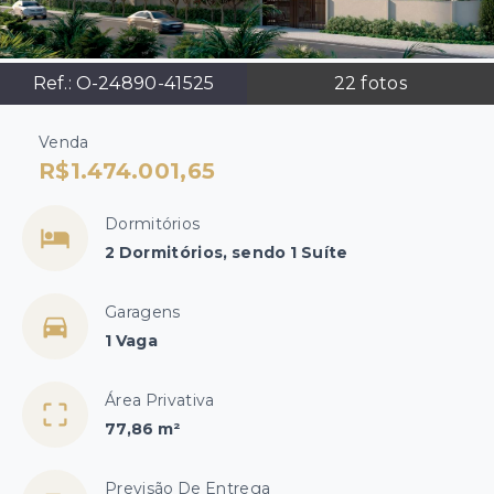
Ref.:
O-24890-41525
22
fotos
Venda
R$1.474.001,65
Dormitórios
2 Dormitórios, sendo 1 Suíte
Garagens
1 Vaga
Área Privativa
77,86 m²
Previsão De Entrega