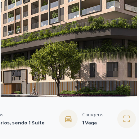
os
Garagens
rios, sendo 1 Suíte
1 Vaga