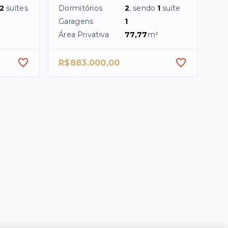
2
suítes
Dormitórios
2
, sendo
1
suíte
Garagens
1
²
Área Privativa
77,77
m²
R$883.000,00