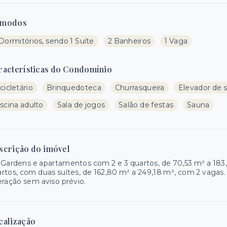
modos
Dormitórios, sendo 1 Suíte
2 Banheiros
1 Vaga
racterísticas do Condomínio
cicletário
Brinquedoteca
Churrasqueira
Elevador de s
scina adulto
Sala de jogos
Salão de festas
Sauna
scrição do imóvel
Gardens e apartamentos com 2 e 3 quartos, de 70,53 m² a 183
rtos, com duas suítes, de 162,80 m² a 249,18 m², com 2 vagas. 
eração sem aviso prévio.
calização