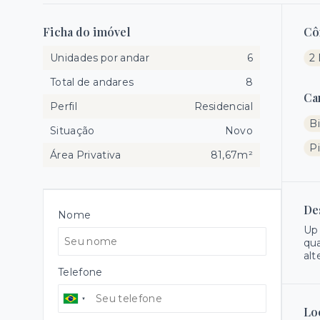
Ficha do imóvel
Cô
Unidades por andar
6
2 
Total de andares
8
Ca
Perfil
Residencial
Bi
Situação
Novo
Pi
Área Privativa
81,67m²
De
Nome
Up 
qua
alt
Telefone
Lo