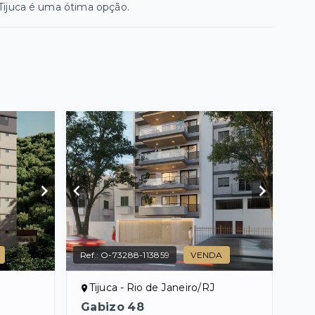
 Tijuca é uma ótima opção.
Ref.:
O-73288-113859
VENDA
Tijuca - Rio de Janeiro/RJ
Gabizo 48