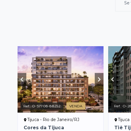
Se 
Ref.:
O-57708-88252
VENDA
Ref.:
O-28
Tijuca - Rio de Janeiro/RJ
Tijuca
Cores da Tijuca
Tiê Ti