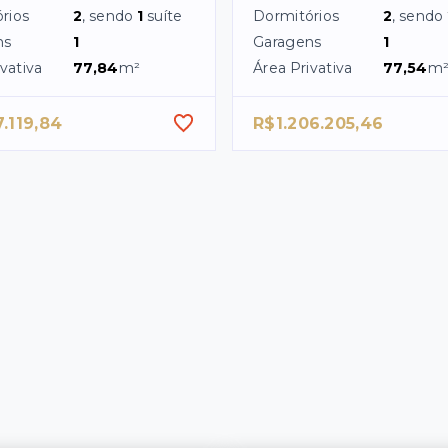
rios
2
, sendo
1
suíte
Dormitórios
2
, sendo
ns
1
Garagens
1
vativa
77,84
m²
Área Privativa
77,54
m
7.119,84
R$1.206.205,46