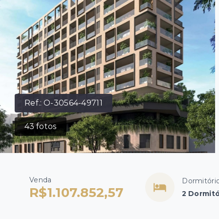
Ref.:
O-30564-49711
43
fotos
Venda
Dormitóri
R$1.107.852,57
2 Dormitó