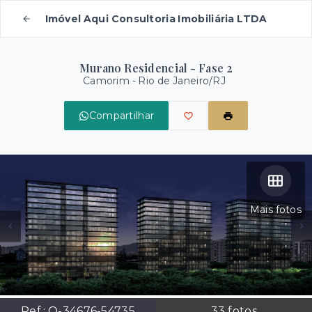
Imóvel Aqui Consultoria Imobiliária LTDA
Murano Residencial - Fase 2
Camorim - Rio de Janeiro/RJ
Compartilhar
Mais fotos
Ref.:
O-34676-54735
33
fotos