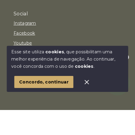
Social
Instagram
Facebook
Youtube
Esse site utiliza
cookies
, que possibilitam uma
melhor experiência de navegação.
Ao continuar,
Olá! Estamos disponíveis para te ajudar.
você concorda com o uso de
cookies
.
© Copyright 2026 - Imóvel Aqui Consultoria Imobiliária
LTDA - Todos os direitos reservados
Concordo, continuar
SITE PARA IMOBILIARIA
Início
Histórico
Favoritos