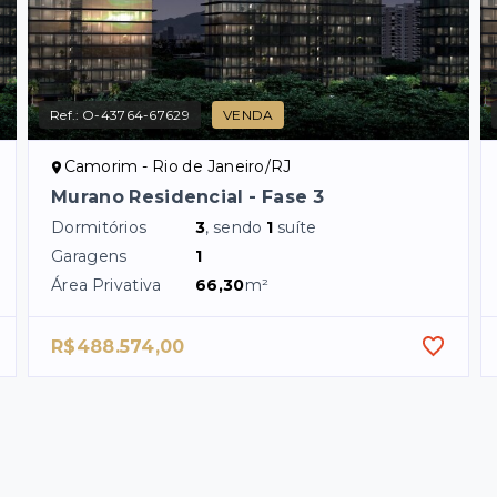
Ref.:
O-43764-67629
VENDA
Camorim - Rio de Janeiro/RJ
Murano Residencial - Fase 3
Dormitórios
3
, sendo
1
suíte
Garagens
1
Área Privativa
66,30
m²
R$488.574,00