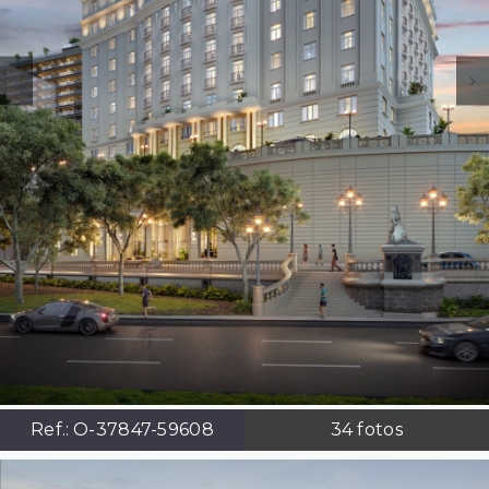
Ref.:
O-37847-59608
34
fotos