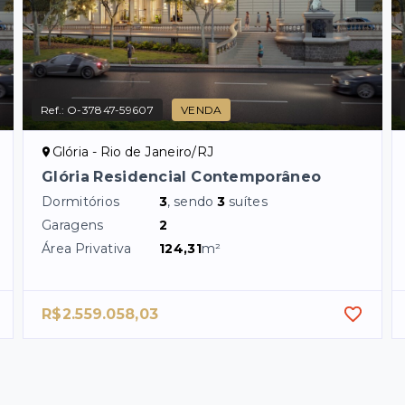
Ref.:
O-37847-59607
VENDA
Glória - Rio de Janeiro/RJ
Glória Residencial Contemporâneo
Dormitórios
3
, sendo
3
suítes
Garagens
2
Área Privativa
124,31
m²
R$2.559.058,03