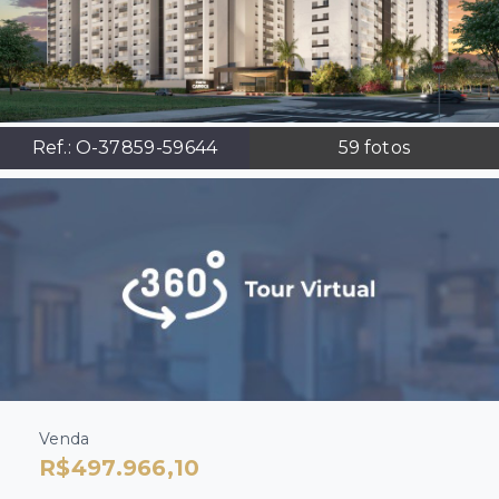
Ref.:
O-37859-59644
59
fotos
Venda
R$497.966,10