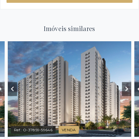
Imóveis similares
Ref.:
O-37859-59646
VENDA