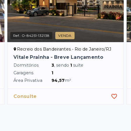
Ref.:
O-84251-132138
VENDA
Recreio dos Bandeirantes - Rio de Janeiro/RJ
Vitale Prainha - Breve Lançamento
Dormitórios
3
, sendo
1
suíte
Garagens
1
Área Privativa
94,57
m²
Consulte