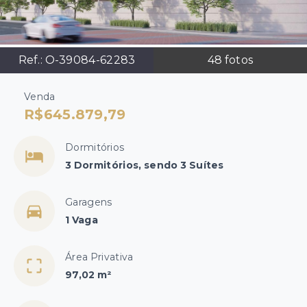
Ref.:
O-39084-62283
48
fotos
Venda
R$645.879,79
Dormitórios
3 Dormitórios, sendo 3 Suítes
Garagens
1 Vaga
Área Privativa
97,02 m²