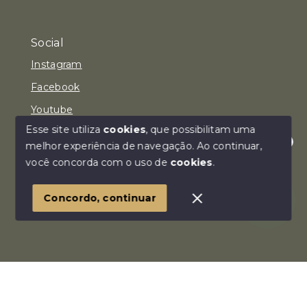
Social
Instagram
Facebook
Youtube
Esse site utiliza
cookies
, que possibilitam uma
melhor experiência de navegação.
Ao continuar,
Olá! Estamos disponíveis para te ajudar.
você concorda com o uso de
cookies
.
© Copyright 2026 - Imóvel Aqui Consultoria Imobiliária
LTDA - Todos os direitos reservados
Concordo, continuar
SITE PARA IMOBILIARIA
Início
Histórico
Favoritos