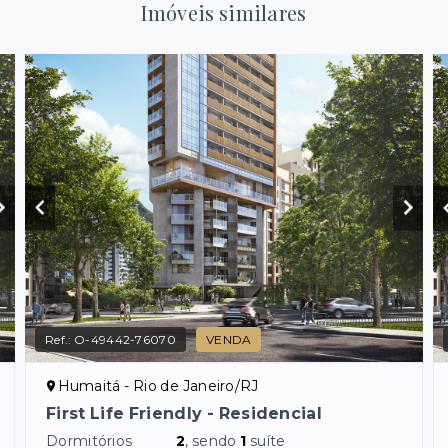
Imóveis similares
Ref.:
O-49442-76070
VENDA
Humaitá - Rio de Janeiro/RJ
First Life Friendly - Residencial
Dormitórios
2
, sendo
1
suíte