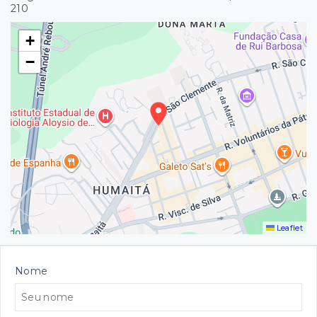
210
+
−
Leaflet
Nome