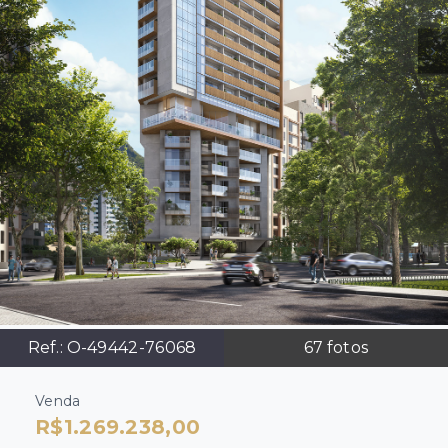
Ref.:
O-49442-76068
67
fotos
Venda
R$1.269.238,00