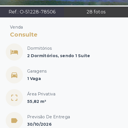
Ref.:
O-51228-78506
28
fotos
Venda
Consulte
Dormitórios
2 Dormitórios, sendo 1 Suíte
Garagens
1 Vaga
Área Privativa
55,82 m²
Previsão De Entrega
30/10/2026