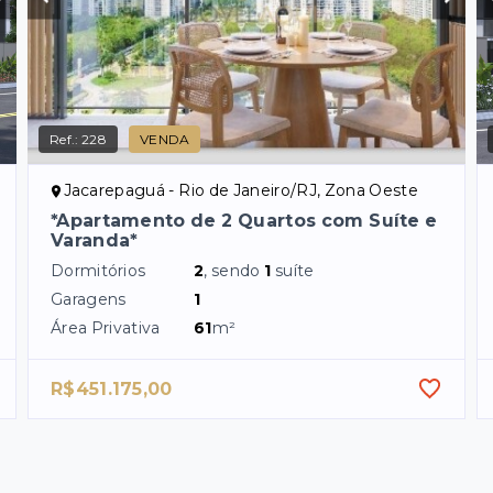
Ref.:
228
VENDA
Jacarepaguá - Rio de Janeiro/RJ, Zona Oeste
*Apartamento de 2 Quartos com Suíte e
Varanda*
Dormitórios
2
, sendo
1
suíte
Garagens
1
Área Privativa
61
m²
R$451.175,00