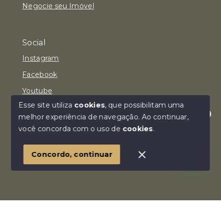
Negocie seu Imóvel
Social
Instagram
Facebook
Youtube
Esse site utiliza
cookies
, que possibilitam uma
melhor experiência de navegação.
Ao continuar,
Olá! Estamos disponíveis para te ajudar.
você concorda com o uso de
cookies
.
© Copyright 2026 - Imóvel Aqui Consultoria Imobiliária
LTDA - Todos os direitos reservados
Concordo, continuar
SITE PARA IMOBILIARIA
Início
Histórico
Favoritos