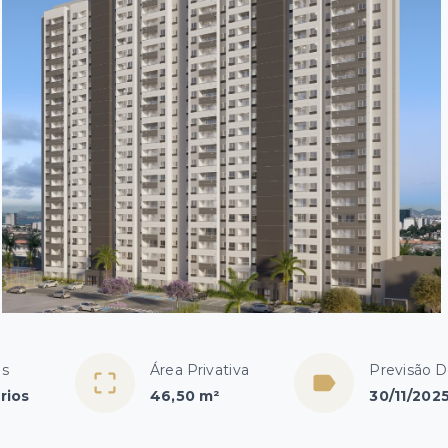
os
Área Privativa
Previsão 
rios
46,50 m²
30/11/202