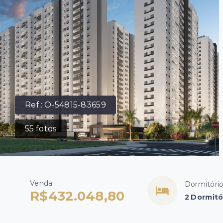
Ref.:
O-54815-83659
55
fotos
Venda
Dormitóri
R$432.048,80
2 Dormitó