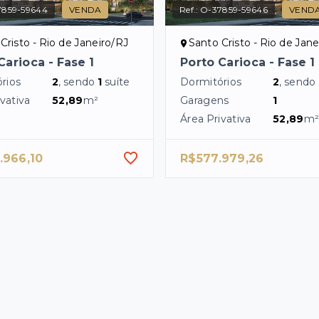
7859-59644
VENDA
Ref.:
O-37859-59646
VEND
Cristo - Rio de Janeiro/RJ
Santo Cristo - Rio de Jan
Carioca - Fase 1
Porto Carioca - Fase 1
rios
2
, sendo
1
suíte
Dormitórios
2
, sendo
vativa
52,89
m²
Garagens
1
Área Privativa
52,89
m
.966,10
R$577.979,26