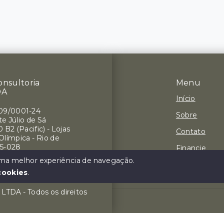
onsultoria
Menu
DA
Início
709/0001-24
Sobre
e Júlio de Sá
 B2 (Pacific) - Lojas
Contato
 Olímpica - Rio de
75-028
Financie
 uma melhor experiência de navegação.
Negocie seu
cookies
.
a LTDA - Todos os direitos