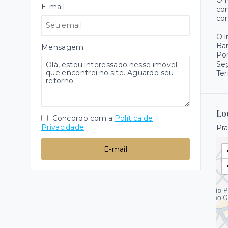
O P
E-mail
com
com
O 
Ba
Mensagem
Pon
Se
Ter
Lo
Concordo com a
Política de
Privacidade
Pra
E-mail