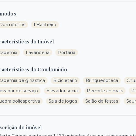
modos
 Dormitórios
1 Banheiro
racterísticas do Imóvel
cademia
Lavanderia
Portaria
racterísticas do Condomínio
cademia de ginástica
Bicicletário
Brinquedoteca
Chur
levador de serviço
Elevador social
Permite animais
Pi
uadra poliesportiva
Sala de jogos
Salão de festas
Sau
scrição do imóvel