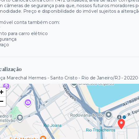
orto Carioca conta com 1.472 unidades, área de lazer completa
 câmeras de segurança para que, nossos futuros moradores po
odidade. Preço e disponibilidade do imóvel sujeitos a alteraçã
imóvel conta também com:
r
to para carro elétrico
gurança
raço
calização
ça Marechal Hermes - Santo Cristo - Rio de Janeiro/RJ
- 20220
+
−