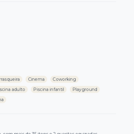
rasqueira
Cinema
Coworking
scina adulto
Piscina infantil
Playground
na