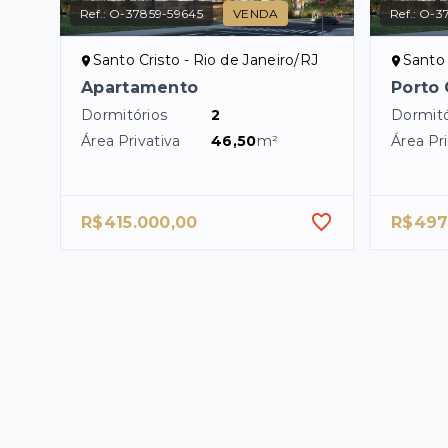
Ref.:
O-37859-59645
VENDA
Ref.:
O-3
Santo Cristo - Rio de Janeiro/RJ
Santo 
Apartamento
Porto 
Dormitórios
2
Dormitó
Área Privativa
46,50
m²
Área Pri
R$415.000,00
R$497