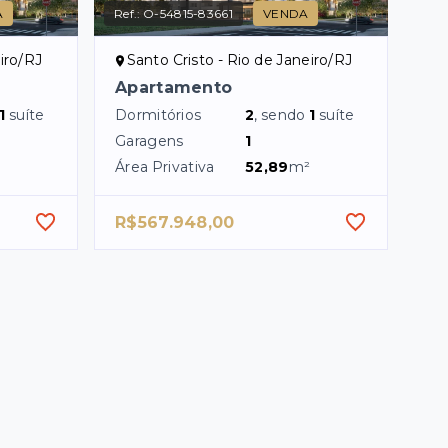
A
Ref.:
O-54815-83661
VENDA
eiro/RJ
Santo Cristo - Rio de Janeiro/RJ
Apartamento
1
suíte
Dormitórios
2
, sendo
1
suíte
Garagens
1
²
Área Privativa
52,89
m²
R$567.948,00