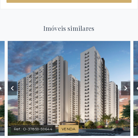
Imóveis similares
Ref.:
O-37859-59644
VENDA