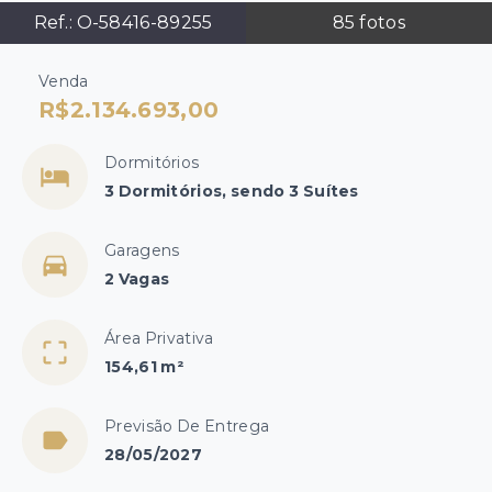
Ref.:
O-58416-89255
85
fotos
Venda
R$2.134.693,00
Dormitórios
3 Dormitórios, sendo 3 Suítes
Garagens
2 Vagas
Área Privativa
154,61 m²
Previsão De Entrega
28/05/2027