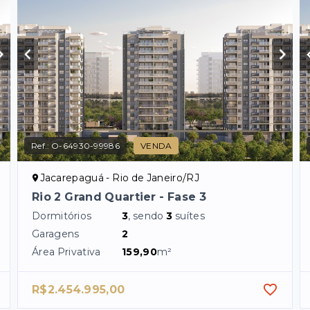
Ref.:
O-64930-99986
VENDA
Jacarepaguá - Rio de Janeiro/RJ
Rio 2 Grand Quartier - Fase 3
Dormitórios
3
, sendo
3
suítes
Garagens
2
Área Privativa
159,90
m²
R$2.454.995,00