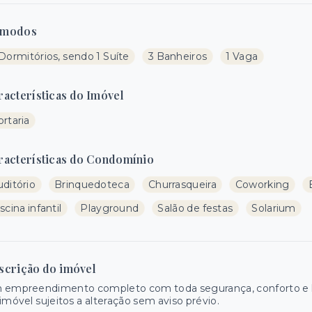
modos
Dormitórios, sendo 1 Suíte
3 Banheiros
1 Vaga
racterísticas do Imóvel
rtaria
racterísticas do Condomínio
ditório
Brinquedoteca
Churrasqueira
Coworking
scina infantil
Playground
Salão de festas
Solarium
scrição do imóvel
 empreendimento completo com toda segurança, conforto e la
imóvel sujeitos a alteração sem aviso prévio.