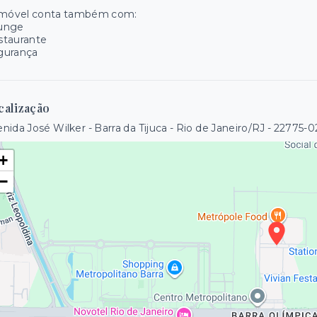
imóvel conta também com:
unge
staurante
gurança
calização
nida José Wilker - Barra da Tijuca - Rio de Janeiro/RJ
- 22775-0
+
−