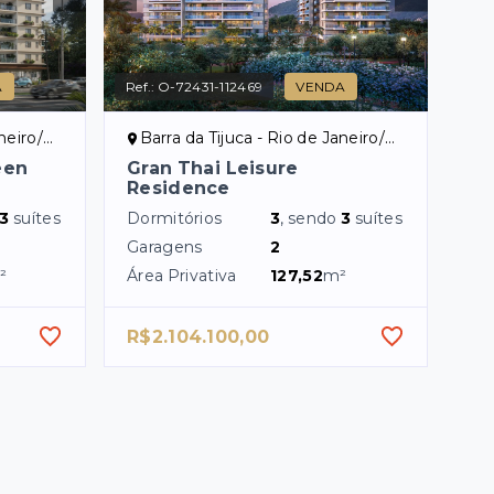
A
Ref.:
O-72431-112469
VENDA
eiro/RJ
Barra da Tijuca - Rio de Janeiro/RJ
een
Gran Thai Leisure
Residence
3
suítes
Dormitórios
3
, sendo
3
suítes
Garagens
2
²
Área Privativa
127,52
m²
R$2.104.100,00