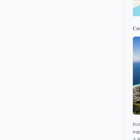
Co
bus
esp
A B