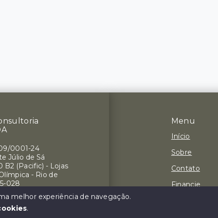
onsultoria
Menu
DA
Início
709/0001-24
Sobre
e Júlio de Sá
 B2 (Pacific) - Lojas
Contato
 Olímpica - Rio de
75-028
Financie
 uma melhor experiência de navegação.
Negocie seu
cookies
.