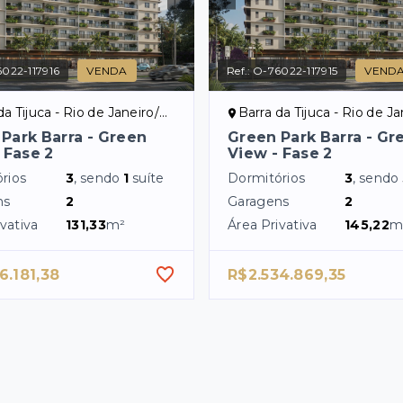
022-117916
VENDA
Ref.:
O-76022-117915
VEND
a Tijuca - Rio de Janeiro/RJ
Barra da Tijuca - Rio de Jan
Park Barra - Green
Green Park Barra - Gr
 Fase 2
View - Fase 2
rios
3
, sendo
1
suíte
Dormitórios
3
, sendo
ns
2
Garagens
2
vativa
131,33
m²
Área Privativa
145,22
m
6.181,38
R$2.534.869,35