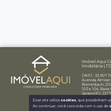
Imóvel Aqui C
Imobiliária LT
CNPJ
-
33.907.
Avenida Almirant
Bierrenbach, 200
103 e 104, Barra
Janeiro/RJ, 227
Ver e-mail
Esse site utiliza
cookies
, que possibilitam
Ao continuar, você concorda com o uso de