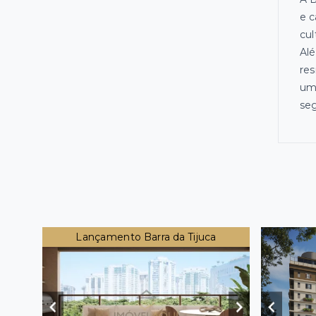
e c
cul
Alé
res
uma
seg
Lançamento Barra da Tijuca