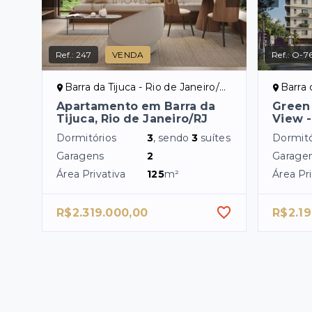
Ref.:
247
VENDA
Ref.:
O-76
Barra da Tijuca - Rio de Janeiro/RJ, Zona Oeste
Barra d
Apartamento em Barra da
Green 
Tijuca, Rio de Janeiro/RJ
View -
Dormitórios
3
, sendo
3
suítes
Dormitó
Garagens
2
Garage
Área Privativa
125
m²
Área Pri
R$2.319.000,00
R$2.19