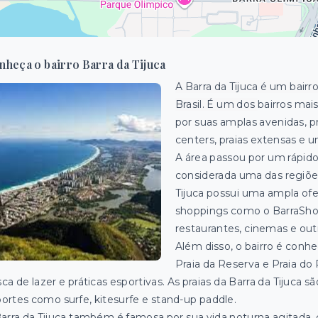
nheça o bairro Barra da Tijuca
A Barra da Tijuca é um bairr
Brasil. É um dos
bairros mai
por suas amplas avenidas, 
centers, praias extensas e 
A área passou por um rápid
considerada uma das regiões
Tijuca possui uma ampla ofe
shoppings como o BarraShopp
restaurantes, cinemas e ou
Além disso, o bairro é conhe
Praia da Reserva e Praia do
ca de lazer e práticas esportivas. As praias da Barra da Tijuca 
ortes como surfe, kitesurfe e stand-up paddle.
arra da Tijuca também é famosa por sua vida noturna agitada,