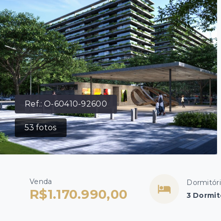
Ref.:
O-60410-92600
53
fotos
Venda
Dormitór
R$1.170.990,00
3 Dormit