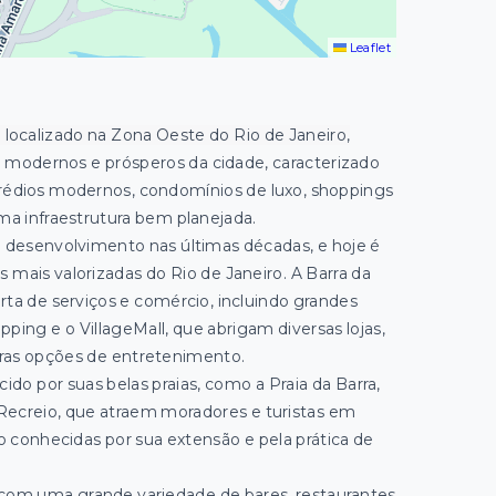
Leaflet
o localizado na Zona Oeste do Rio de Janeiro,
s modernos e prósperos da cidade, caracterizado
prédios modernos, condomínios de luxo, shoppings
uma infraestrutura bem planejada.
o desenvolvimento nas últimas décadas, e hoje é
 mais valorizadas do Rio de Janeiro. A Barra da
rta de serviços e comércio, incluindo grandes
ing e o VillageMall, que abrigam diversas lojas,
tras opções de entretenimento.
cido por suas belas praias, como a Praia da Barra,
 Recreio, que atraem moradores e turistas em
são conhecidas por sua extensão e pela prática de
 com uma grande variedade de bares, restaurantes