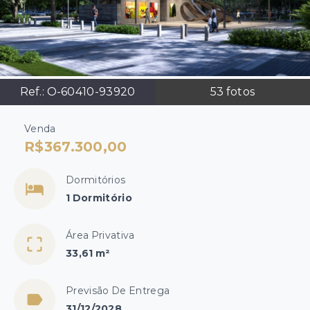
Ref.:
O-60410-93920
53
fotos
Venda
R$367.300,00
Dormitórios
1 Dormitório
Área Privativa
33,61 m²
Previsão De Entrega
31/12/2028