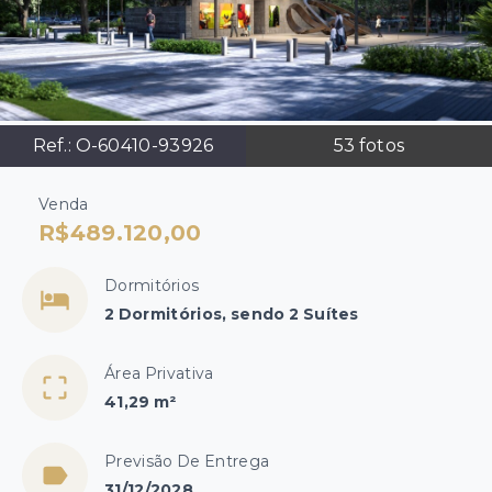
Ref.:
O-60410-93926
53
fotos
Venda
R$489.120,00
Dormitórios
2 Dormitórios, sendo 2 Suítes
Área Privativa
41,29 m²
Previsão De Entrega
31/12/2028