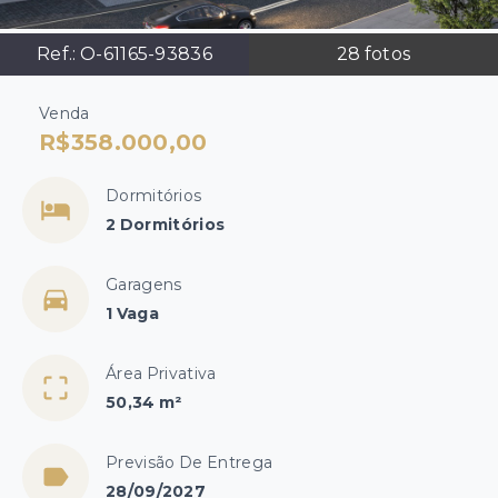
Ref.:
O-61165-93836
28
fotos
Venda
R$358.000,00
Dormitórios
2 Dormitórios
Garagens
1 Vaga
Área Privativa
50,34 m²
Previsão De Entrega
28/09/2027