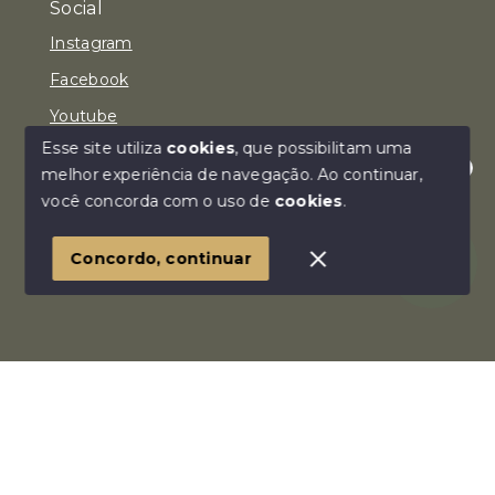
Social
Instagram
Facebook
Youtube
Esse site utiliza
cookies
, que possibilitam uma
melhor experiência de navegação.
Ao continuar,
Olá! Estamos disponíveis para te ajudar.
você concorda com o uso de
cookies
.
© Copyright 2026 - Imóvel Aqui Consultoria Imobiliária
LTDA - Todos os direitos reservados
Concordo, continuar
SITE PARA IMOBILIARIA
Início
Histórico
Favoritos