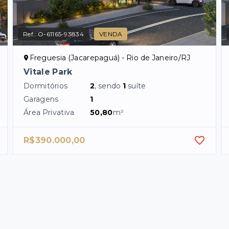
Ref.:
O-61165-93834
VENDA
Freguesia (Jacarepaguá) - Rio de Janeiro/RJ
Vitale Park
Dormitórios
2
, sendo
1
suíte
Garagens
1
Área Privativa
50,80
m²
R$390.000,00