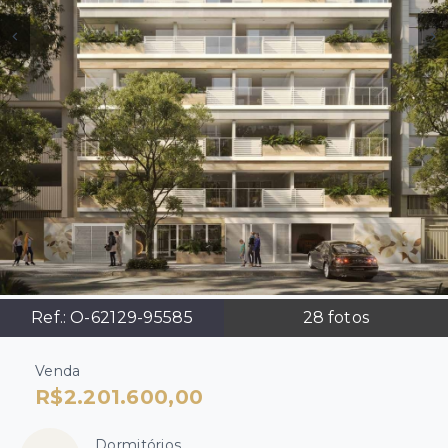
Ref.:
O-62129-95585
28
fotos
Venda
R$2.201.600,00
Dormitórios