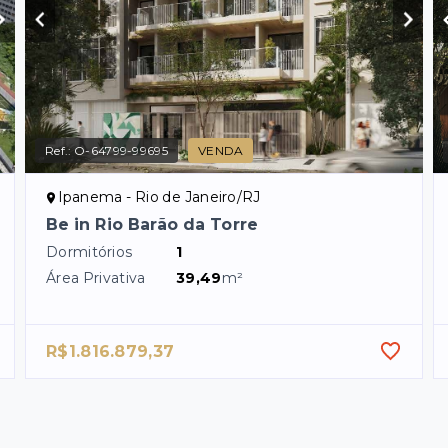
Ref.:
O-64799-99695
VENDA
Ipanema - Rio de Janeiro/RJ
Be in Rio Barão da Torre
Dormitórios
1
Área Privativa
39,49
m²
R$1.816.879,37