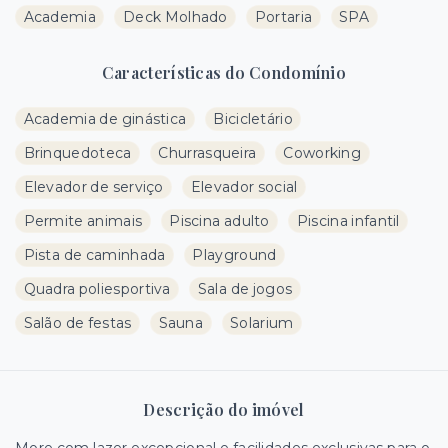
Academia
Deck Molhado
Portaria
SPA
Características do Condomínio
Academia de ginástica
Bicicletário
Brinquedoteca
Churrasqueira
Coworking
Elevador de serviço
Elevador social
Permite animais
Piscina adulto
Piscina infantil
Pista de caminhada
Playground
Quadra poliesportiva
Sala de jogos
Salão de festas
Sauna
Solarium
Descrição do imóvel