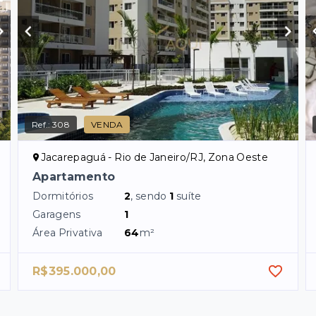
Ref.:
308
VENDA
Jacarepaguá - Rio de Janeiro/RJ, Zona Oeste
Apartamento
Dormitórios
2
, sendo
1
suíte
Garagens
1
Área Privativa
64
m²
R$395.000,00