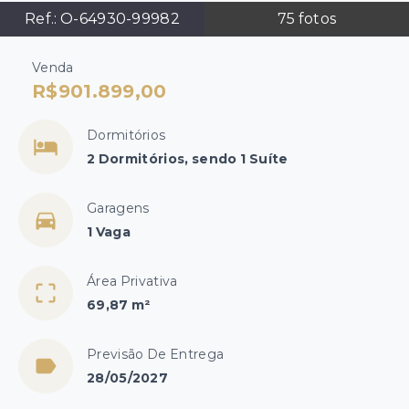
Ref.:
O-64930-99982
75
fotos
Venda
R$901.899,00
Dormitórios
2 Dormitórios, sendo 1 Suíte
Garagens
1 Vaga
Área Privativa
69,87 m²
Previsão De Entrega
28/05/2027