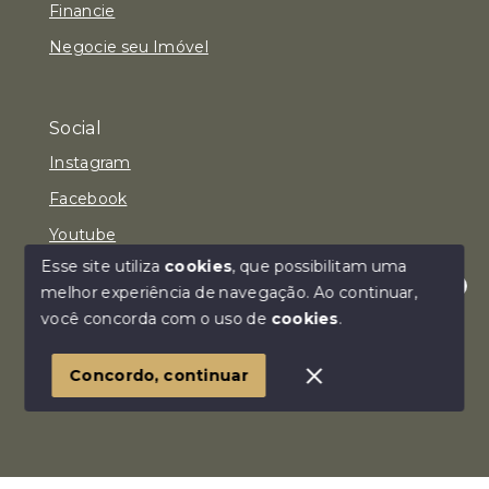
Financie
Negocie seu Imóvel
Social
Instagram
Facebook
Youtube
Esse site utiliza
cookies
, que possibilitam uma
melhor experiência de navegação.
Ao continuar,
Olá! Estamos disponíveis para te ajudar.
você concorda com o uso de
cookies
.
© Copyright 2026 - Imóvel Aqui Consultoria Imobiliária
LTDA - Todos os direitos reservados
Concordo, continuar
SITE PARA IMOBILIARIA