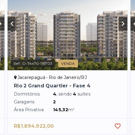
Ref.:
O-74470-115703
VENDA
Jacarepaguá - Rio de Janeiro/RJ
Rio 2 Grand Quartier - Fase 4
Dormitórios
4
, sendo
4
suítes
Garagens
2
Área Privativa
145,32
m²
R$1.894.922,00