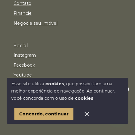
Contato
Financie
Negocie seu Imóvel
Social
Instagram
Facebook
Youtube
Esse site utiliza
cookies
, que possibilitam uma
melhor experiência de navegação.
Ao continuar,
Olá! Estamos disponíveis para te ajudar.
você concorda com o uso de
cookies
.
© Copyright 2026 - Imóvel Aqui Consultoria Imobiliária
LTDA - Todos os direitos reservados
Concordo, continuar
SITE PARA IMOBILIARIA