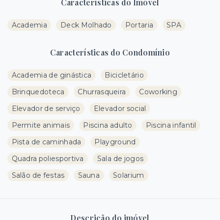
Características do Imóvel
Academia
Deck Molhado
Portaria
SPA
Características do Condomínio
Academia de ginástica
Bicicletário
Brinquedoteca
Churrasqueira
Coworking
Elevador de serviço
Elevador social
Permite animais
Piscina adulto
Piscina infantil
Pista de caminhada
Playground
Quadra poliesportiva
Sala de jogos
Salão de festas
Sauna
Solarium
Descrição do imóvel