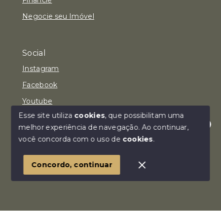
Negocie seu Imóvel
Social
Instagram
Facebook
Youtube
Esse site utiliza
cookies
, que possibilitam uma
melhor experiência de navegação.
Ao continuar,
Olá! Estamos disponíveis para te ajudar.
você concorda com o uso de
cookies
.
© Copyright 2026 - Imóvel Aqui Consultoria Imobiliária
LTDA - Todos os direitos reservados
Concordo, continuar
SITE PARA IMOBILIARIA