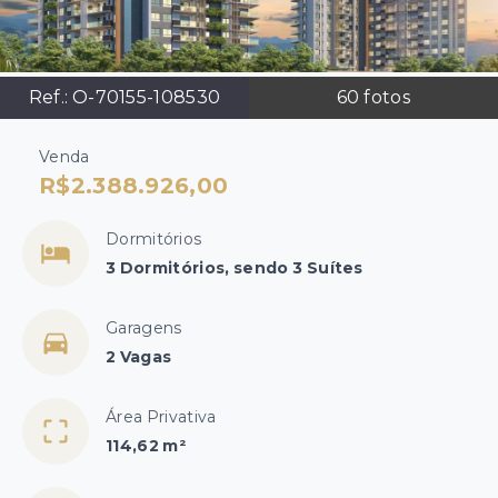
Ref.:
O-70155-108530
60
fotos
Venda
R$2.388.926,00
Dormitórios
3 Dormitórios, sendo 3 Suítes
Garagens
2 Vagas
Área Privativa
114,62 m²