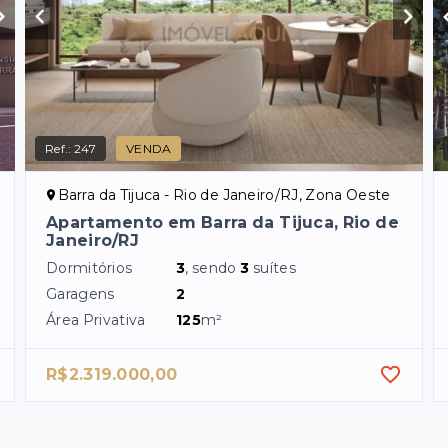
Ref.:
247
VENDA
Barra da Tijuca - Rio de Janeiro/RJ, Zona Oeste
Apartamento em Barra da Tijuca, Rio de
Janeiro/RJ
Dormitórios
3
, sendo
3
suítes
Garagens
2
Área Privativa
125
m²
R$2.319.000,00