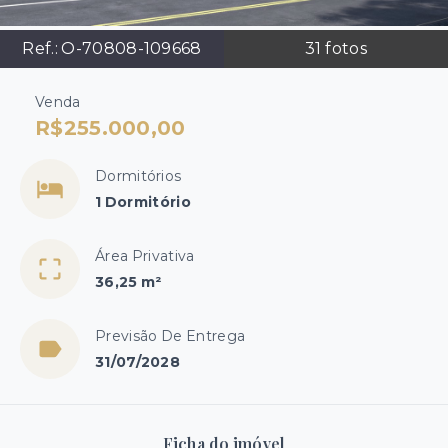
Ref.:
O-70808-109668
31
fotos
Venda
R$255.000,00
Dormitórios
1 Dormitório
Área Privativa
36,25 m²
Previsão De Entrega
31/07/2028
Ficha do imóvel