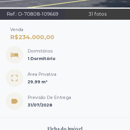
Ref.:
O-70808-109669
31
fotos
Venda
R$234.000,00
Dormitórios
1 Dormitório
Área Privativa
29,99 m²
Previsão De Entrega
31/07/2028
Ficha do imóvel