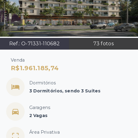
Ref.:
O-71331-110682
73
fotos
Venda
R$1.961.185,74
Dormitórios
3 Dormitórios, sendo 3 Suítes
Garagens
2 Vagas
Área Privativa