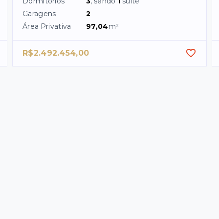
Dormitórios
3
, sendo
1
suíte
Garagens
2
Área Privativa
97,04
m²
R$2.492.454,00