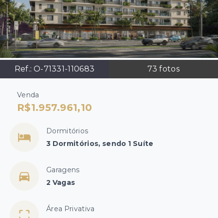
Ref.:
O-71331-110683
73
fotos
Venda
R$1.957.961,10
Dormitórios
3 Dormitórios, sendo 1 Suíte
Garagens
2 Vagas
Área Privativa