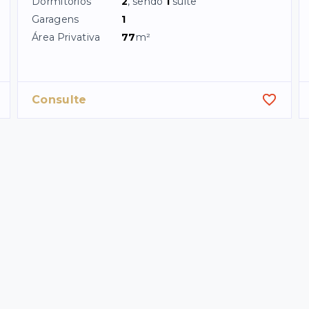
Dormitórios
2
, sendo
1
suíte
Garagens
1
Área Privativa
77
m²
Consulte