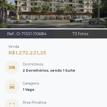
Ref.:
O-71331-110684
73
fotos
Venda
R$1.272.221,25
Dormitórios
2 Dormitórios, sendo 1 Suíte
Garagens
1 Vaga
Área Privativa