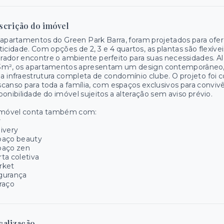
scrição do imóvel
apartamentos do Green Park Barra, foram projetados para oferec
ticidade. Com opções de 2, 3 e 4 quartos, as plantas são flexív
ador encontre o ambiente perfeito para suas necessidades. A
3m², os apartamentos apresentam um design contemporâneo, 
 infraestrutura completa de condomínio clube. O projeto foi 
canso para toda a família, com espaços exclusivos para conviv
ponibilidade do imóvel sujeitos a alteração sem aviso prévio.
imóvel conta também com:
r
ivery
paço beauty
paço zen
ta coletiva
rket
gurança
raço
calização