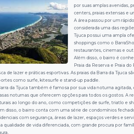
por suas amplas avenidas, 
centers, praias extensas e 
A área passou por um rápid
considerada uma das regiões
Tijuca possui uma ampla ofe
shoppings como o BarraShopp
restaurantes, cinemas e ou
Além disso, o bairro é conhe
Praia da Reserva e Praia do
ca de lazer e práticas esportivas. As praias da Barra da Tijuca 
ortes como surfe, kitesurfe e stand-up paddle.
arra da Tijuca também é famosa por sua vida noturna agitada,
asas noturnas que oferecem opções para todos os gostos. A re
turais ao longo do ano, como competições de surfe, triatlo e 
m disso, o bairro conta com uma série de condomínios fechad
idenciais com segurança, áreas de lazer, espaços verdes e ser
 qualidade de vida diferenciada, com grande procura por famí
ura.