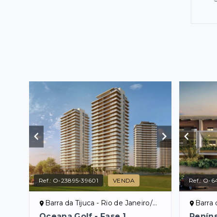
Ref.:
O-23895-39601
VENDA
Ref.:
O-6
Barra da Tijuca - Rio de Janeiro/RJ
Barra d
Oceana Golf - Fase 1
Peníns