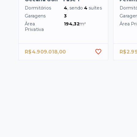
Dormitórios
4
, sendo
4
suítes
Dormitó
Garagens
3
Garage
Área
194,32
m²
Área Pri
Privativa
R$4.909.018,00
R$2.9