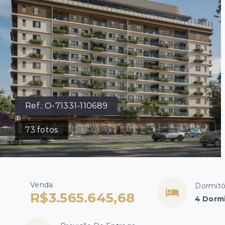
Ref.:
O-71331-110689
73
fotos
Venda
Dormitó
R$3.565.645,68
4 Dormi