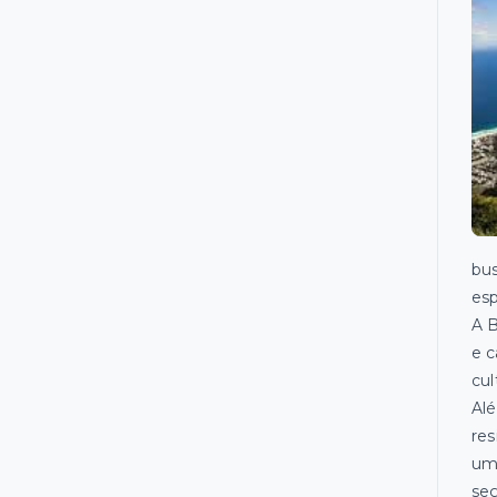
bus
esp
A B
e c
cul
Alé
res
uma
seg