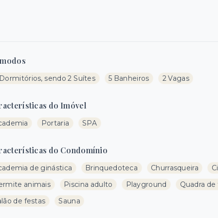
modos
Dormitórios, sendo 2 Suítes
5 Banheiros
2 Vagas
racterísticas do Imóvel
cademia
Portaria
SPA
racterísticas do Condomínio
cademia de ginástica
Brinquedoteca
Churrasqueira
C
ermite animais
Piscina adulto
Playground
Quadra de 
lão de festas
Sauna