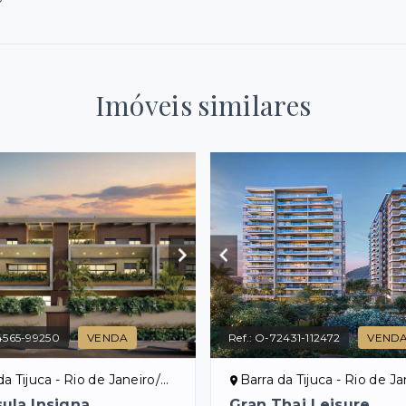
Imóveis similares
4565-99250
VENDA
Ref.:
O-72431-112472
VEND
a Tijuca - Rio de Janeiro/RJ
Barra da Tijuca - Rio de Jan
ula Insigna
Gran Thai Leisure