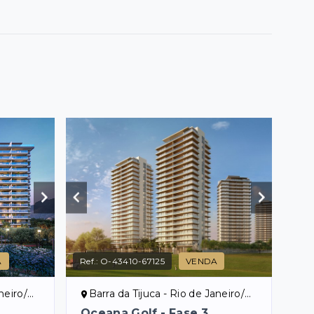
A
Ref.:
O-43410-67125
VENDA
eiro/RJ
Barra da Tijuca - Rio de Janeiro/RJ
Oceana Golf - Fase 3