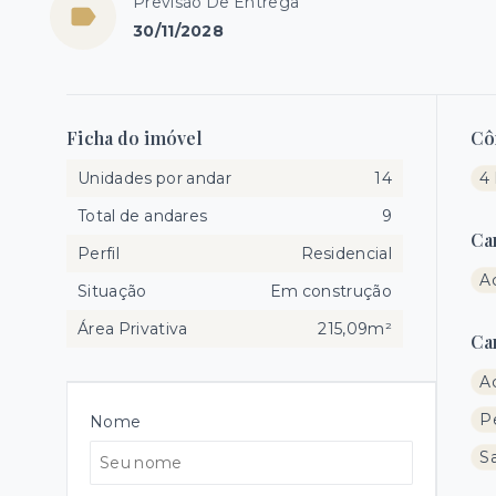
Previsão De Entrega
30/11/2028
Ficha do imóvel
Cô
Unidades por andar
14
4 
Total de andares
9
Ca
Perfil
Residencial
A
Situação
Em construção
Área Privativa
215,09m²
Ca
A
P
Nome
Sa