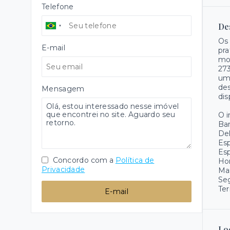
Telefone
De
Os 
E-mail
pra
mor
27
uma
des
Mensagem
dis
O 
Ba
Del
Es
Es
Concordo com a
Política de
Hor
Privacidade
Ma
Se
Ter
E-mail
Lo