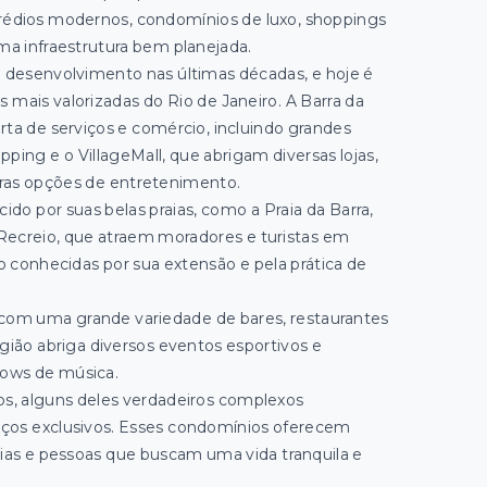
prédios modernos, condomínios de luxo, shoppings
uma infraestrutura bem planejada.
o desenvolvimento nas últimas décadas, e hoje é
 mais valorizadas do Rio de Janeiro. A Barra da
rta de serviços e comércio, incluindo grandes
ing e o VillageMall, que abrigam diversas lojas,
tras opções de entretenimento.
cido por suas belas praias, como a Praia da Barra,
 Recreio, que atraem moradores e turistas em
são conhecidas por sua extensão e pela prática de
 com uma grande variedade de bares, restaurantes
gião abriga diversos eventos esportivos e
shows de música.
os, alguns deles verdadeiros complexos
viços exclusivos. Esses condomínios oferecem
lias e pessoas que buscam uma vida tranquila e