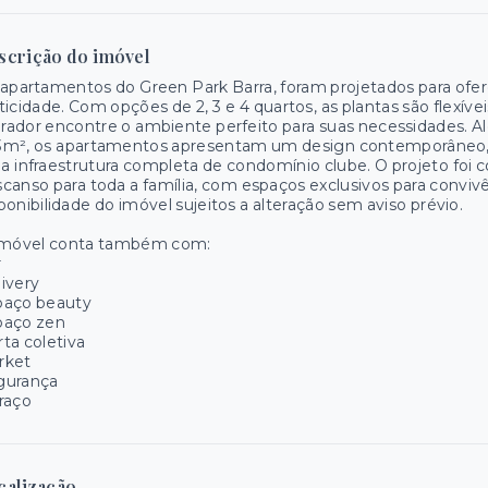
scrição do imóvel
apartamentos do Green Park Barra, foram projetados para oferec
ticidade. Com opções de 2, 3 e 4 quartos, as plantas são flexív
ador encontre o ambiente perfeito para suas necessidades. A
3m², os apartamentos apresentam um design contemporâneo, 
 infraestrutura completa de condomínio clube. O projeto foi 
canso para toda a família, com espaços exclusivos para conviv
ponibilidade do imóvel sujeitos a alteração sem aviso prévio.
imóvel conta também com:
r
ivery
paço beauty
paço zen
ta coletiva
rket
gurança
raço
calização