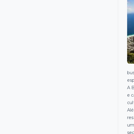
bus
esp
A B
e c
cul
Alé
res
uma
seg