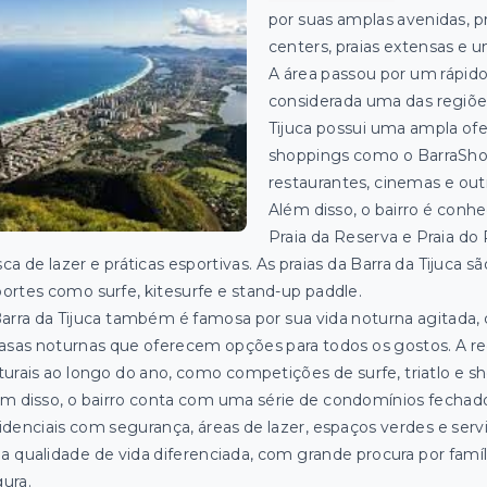
por suas amplas avenidas, 
centers, praias extensas e 
A área passou por um rápid
considerada uma das regiões
Tijuca possui uma ampla ofe
shoppings como o BarraShopp
restaurantes, cinemas e ou
Além disso, o bairro é conhe
Praia da Reserva e Praia do
ca de lazer e práticas esportivas. As praias da Barra da Tijuca 
ortes como surfe, kitesurfe e stand-up paddle.
arra da Tijuca também é famosa por sua vida noturna agitada,
asas noturnas que oferecem opções para todos os gostos. A re
turais ao longo do ano, como competições de surfe, triatlo e 
m disso, o bairro conta com uma série de condomínios fechad
idenciais com segurança, áreas de lazer, espaços verdes e ser
 qualidade de vida diferenciada, com grande procura por famí
ura.