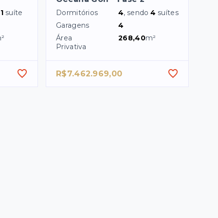
o
1
suíte
Dormitórios
4
, sendo
4
suítes
Garagens
4
²
Área
268,40
m²
Privativa
R$7.462.969,00