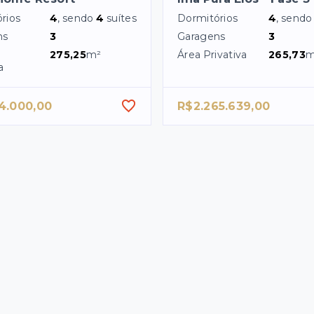
rios
4
, sendo
4
suítes
Dormitórios
4
, send
ns
3
Garagens
3
275,25
m²
Área Privativa
265,73
m
a
4.000,00
R$2.265.639,00