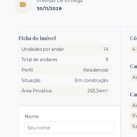
Previsão De Entrega
30/11/2028
Ficha do imóvel
Cô
Unidades por andar
14
4 
Total de andares
9
Ca
Perfil
Residencial
A
Situação
Em construção
Área Privativa
263,34m²
Ca
A
P
Nome
Sa