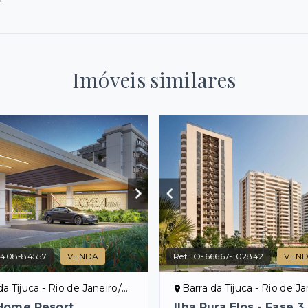
Imóveis similares
5408-84557
VENDA
Ref.:
O-66667-102842
VEN
a Tijuca - Rio de Janeiro/RJ
Barra da Tijuca - Rio de Jan
Home Resort
Ilha Pura Elos - Fase 3