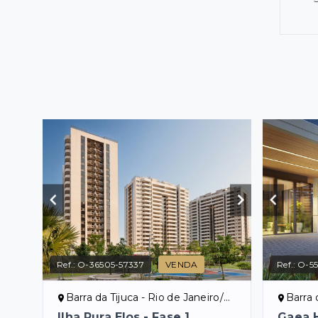
Ref.:
O-36505-57337
VENDA
Ref.:
O-5
Barra da Tijuca - Rio de Janeiro/RJ
Barra d
Ilha Pura Elos - Fase 1
Gaea 