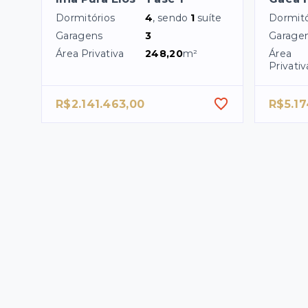
Dormitórios
4
, sendo
1
suíte
Dormitó
Garagens
3
Garage
Área Privativa
248,20
m²
Área
Privativ
R$2.141.463,00
R$5.17