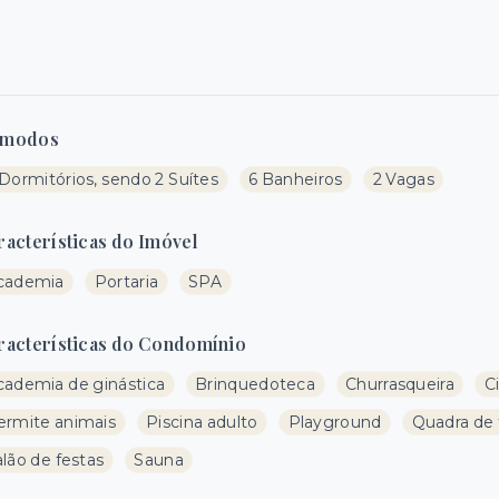
modos
Dormitórios, sendo 2 Suítes
6 Banheiros
2 Vagas
racterísticas do Imóvel
cademia
Portaria
SPA
racterísticas do Condomínio
cademia de ginástica
Brinquedoteca
Churrasqueira
C
ermite animais
Piscina adulto
Playground
Quadra de 
lão de festas
Sauna