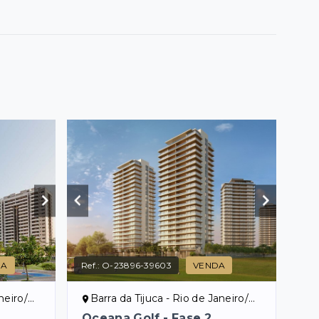
DA
Ref.:
O-23896-39603
VENDA
eiro/RJ
Barra da Tijuca - Rio de Janeiro/RJ
Oceana Golf - Fase 2