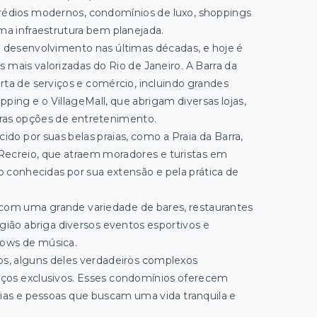
prédios modernos, condomínios de luxo, shoppings
uma infraestrutura bem planejada.
o desenvolvimento nas últimas décadas, e hoje é
 mais valorizadas do Rio de Janeiro. A Barra da
rta de serviços e comércio, incluindo grandes
ing e o VillageMall, que abrigam diversas lojas,
tras opções de entretenimento.
cido por suas belas praias, como a Praia da Barra,
 Recreio, que atraem moradores e turistas em
são conhecidas por sua extensão e pela prática de
 com uma grande variedade de bares, restaurantes
gião abriga diversos eventos esportivos e
shows de música.
os, alguns deles verdadeiros complexos
viços exclusivos. Esses condomínios oferecem
lias e pessoas que buscam uma vida tranquila e