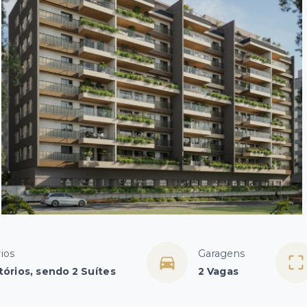
ios
Garagens
órios, sendo 2 Suítes
2 Vagas