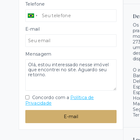
Telefone
De
Os 
E-mail
pra
mor
27
uma
des
Mensagem
dis
O 
Ba
Del
Es
Es
Concordo com a
Política de
Hor
Privacidade
Ma
Se
Ter
E-mail
Lo