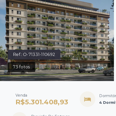
Ref.:
O-71331-110692
73
fotos
Venda
Dormitór
R$5.301.408,93
4 Dormit