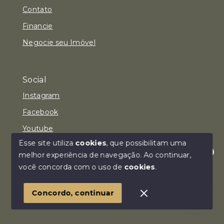
Contato
Financie
Negocie seu Imóvel
Social
Instagram
Facebook
Youtube
Esse site utiliza
cookies
, que possibilitam uma
melhor experiência de navegação.
Ao continuar,
Olá! Estamos disponíveis para te ajudar.
você concorda com o uso de
cookies
.
© Copyright 2026 - Imóvel Aqui Consultoria Imobiliária
LTDA - Todos os direitos reservados
Concordo, continuar
SITE PARA IMOBILIARIA