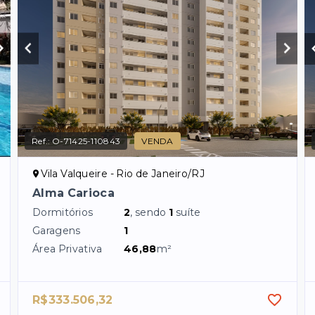
Ref.:
O-71425-110843
VENDA
Vila Valqueire - Rio de Janeiro/RJ
Alma Carioca
Dormitórios
2
, sendo
1
suíte
Garagens
1
Área Privativa
46,88
m²
R$333.506,32