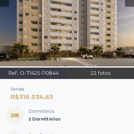
Ref.:
O-71425-110844
22
fotos
Venda
R$316.034,63
Dormitórios
2 Dormitórios