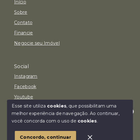
Início
Sobre
Contato
Financie
Negocie seu Imóvel
Social
Instagram
Facebook
Youtube
Esse site utiliza
cookies
, que possibilitam uma
melhor experiência de navegação.
Ao continuar,
Olá! Estamos disponíveis para te ajudar.
você concorda com o uso de
cookies
.
© Copyright 2026 - Imóvel Aqui Consultoria Imobiliária
LTDA - Todos os direitos reservados
Concordo, continuar
SITE PARA IMOBILIARIA