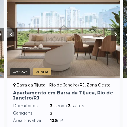
Ref.:
247
VENDA
Barra da Tijuca - Rio de Janeiro/RJ, Zona Oeste
Apartamento em Barra da Tijuca, Rio de
Janeiro/RJ
Dormitórios
3
, sendo
3
suítes
Garagens
2
Área Privativa
125
m²