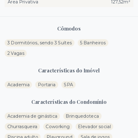
Área Privativa
127,52m²
Cômodos
3 Dormitórios, sendo 3 Suítes
5 Banheiros
2 Vagas
Características do Imóvel
Academia
Portaria
SPA
Características do Condomínio
Academia de ginástica
Brinquedoteca
Churrasqueira
Coworking
Elevador social
Piscina adulto
Playground
Sala de jogos