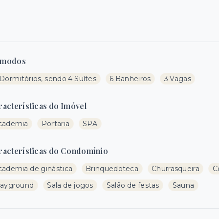
modos
Dormitórios, sendo 4 Suítes
6 Banheiros
3 Vagas
racterísticas do Imóvel
cademia
Portaria
SPA
racterísticas do Condomínio
cademia de ginástica
Brinquedoteca
Churrasqueira
C
layground
Sala de jogos
Salão de festas
Sauna