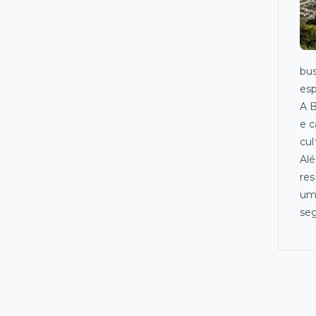
bus
esp
A B
e c
cul
Alé
res
uma
seg