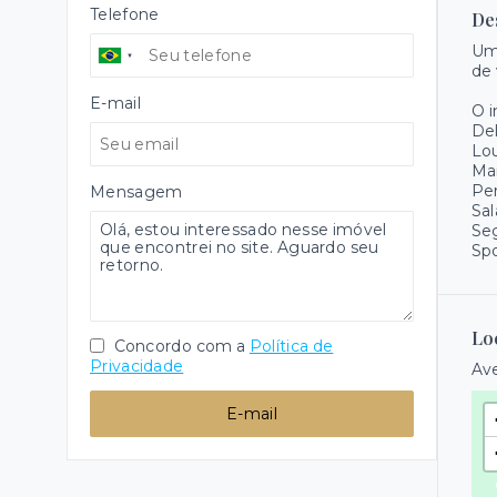
Telefone
De
Um 
de 
E-mail
O 
Del
Lo
Ma
Pe
Mensagem
Sal
Se
Spo
Lo
Concordo com a
Política de
Privacidade
Ave
E-mail