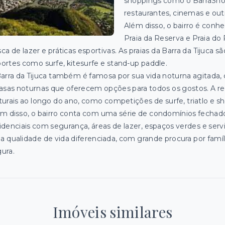
shoppings como o BarraShopp
restaurantes, cinemas e ou
Além disso, o bairro é conhe
Praia da Reserva e Praia do
ca de lazer e práticas esportivas. As praias da Barra da Tijuca 
ortes como surfe, kitesurfe e stand-up paddle.
arra da Tijuca também é famosa por sua vida noturna agitada,
asas noturnas que oferecem opções para todos os gostos. A re
turais ao longo do ano, como competições de surfe, triatlo e 
m disso, o bairro conta com uma série de condomínios fechad
idenciais com segurança, áreas de lazer, espaços verdes e ser
 qualidade de vida diferenciada, com grande procura por famí
ura.
Imóveis similares