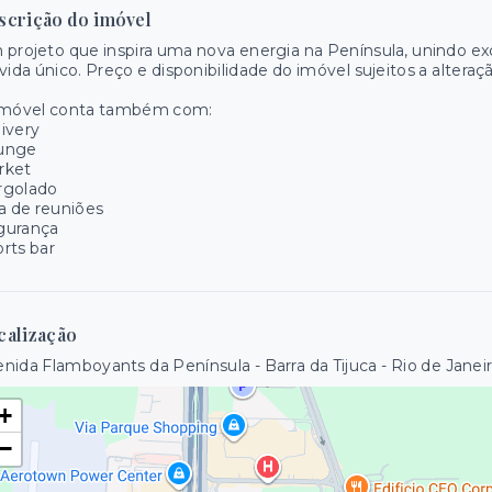
scrição do imóvel
projeto que inspira uma nova energia na Península, unindo exc
vida único. Preço e disponibilidade do imóvel sujeitos a alteraç
imóvel conta também com:
ivery
unge
rket
rgolado
a de reuniões
gurança
rts bar
calização
nida Flamboyants da Península - Barra da Tijuca - Rio de Janei
+
−