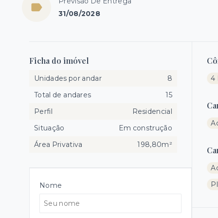
Previsão De Entrega
31/08/2028
Ficha do imóvel
Cô
Unidades por andar
8
4 
Total de andares
15
Ca
Perfil
Residencial
A
Situação
Em construção
Área Privativa
198,80m²
Ca
A
P
Nome