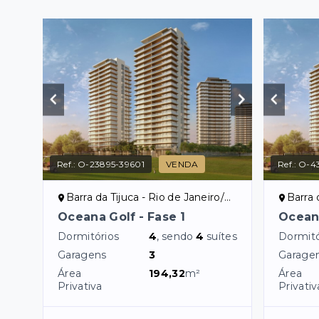
Ref.:
O-23895-39601
VENDA
Ref.:
O-43
Barra da Tijuca - Rio de Janeiro/RJ
Barra d
Oceana Golf - Fase 1
Oceana
Dormitórios
4
, sendo
4
suítes
Dormitó
Garagens
3
Garage
Área
194,32
m²
Área
Privativa
Privativ