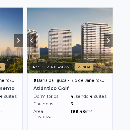
A
Ref.:
O-29418-47835
VENDA
eiro/RJ
Barra da Tijuca - Rio de Janeiro/RJ
amento
Atlântico Golf
4
suítes
Dormitórios
4
, sendo
4
suítes
Garagens
3
²
Área
199,46
m²
Privativa