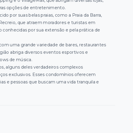
ing e o VillageMall, que abrigam diversas lojas,
tras opções de entretenimento.
cido por suas belas praias, como a Praia da Barra,
 Recreio, que atraem moradores e turistas em
são conhecidas por sua extensão e pela prática de
 com uma grande variedade de bares, restaurantes
gião abriga diversos eventos esportivos e
shows de música.
os, alguns deles verdadeiros complexos
viços exclusivos. Esses condomínios oferecem
lias e pessoas que buscam uma vida tranquila e