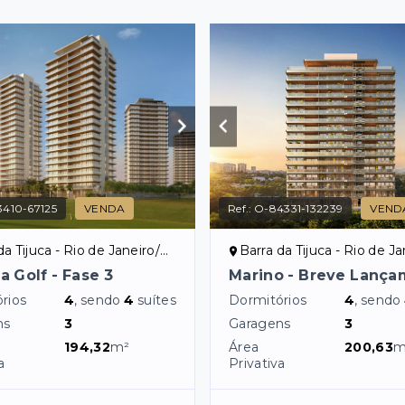
410-67125
VENDA
Ref.:
O-84331-132239
VEND
a Tijuca - Rio de Janeiro/RJ
Barra da Tijuca - Rio de Jan
 Golf - Fase 3
Marino - Breve Lanç
rios
4
, sendo
4
suítes
Dormitórios
4
, sendo
ns
3
Garagens
3
194,32
m²
Área
200,63
m
a
Privativa