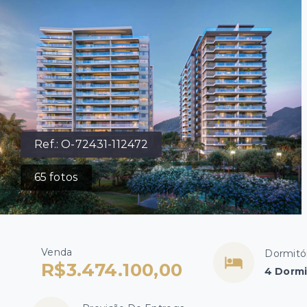
Ref.:
O-72431-112472
65
fotos
Venda
Dormitó
R$3.474.100,00
4 Dormi