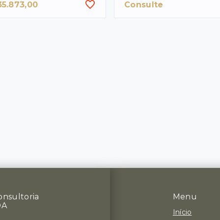
35.873,00
Consulte
onsultoria
Menu
DA
Início