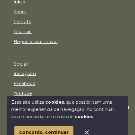
Início
Sobre
Contato
Financie
Negocie seu Imóvel
Social
Instagram
Facebook
Youtube
Esse site utiliza
cookies
, que possibilitam uma
melhor experiência de navegação.
Ao continuar,
Olá! Estamos disponíveis para te ajudar.
você concorda com o uso de
cookies
.
© Copyright 2026 - Imóvel Aqui Consultoria Imobiliária
LTDA - Todos os direitos reservados
Concordo, continuar
SITE PARA IMOBILIARIA