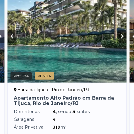
Ref.:
374
VENDA
Barra da Tijuca - Rio de Janeiro/RJ
Apartamento Alto Padrão em Barra da
Tijuca, Rio de Janeiro/RJ
Dormitórios
4
, sendo
4
suítes
Garagens
4
Área Privativa
319
m²