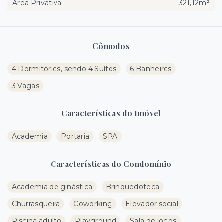
Área Privativa
321,12m²
Cômodos
4 Dormitórios, sendo 4 Suítes
6 Banheiros
3 Vagas
Características do Imóvel
Academia
Portaria
SPA
Características do Condomínio
Academia de ginástica
Brinquedoteca
Churrasqueira
Coworking
Elevador social
Piscina adulto
Playground
Sala de jogos