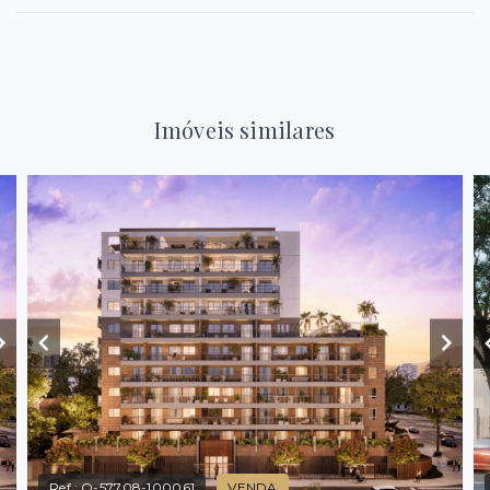
Imóveis similares
Ref.:
O-57708-100061
VENDA