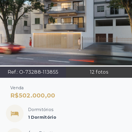
Ref.:
O-73288-113855
12
fotos
Venda
R$502.000,00
Dormitórios
1 Dormitório