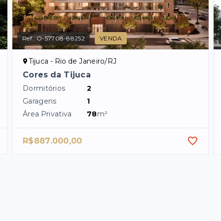
Ref.:
O-57708-88252
VENDA
Tijuca - Rio de Janeiro/RJ
Cores da Tijuca
Dormitórios
2
Garagens
1
Área Privativa
78
m²
R$887.000,00