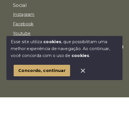
Social
Instagram
Facebook
Youtube
Esse site utiliza
cookies
, que possibilitam uma
melhor experiência de navegação.
Ao continuar,
Olá! Estamos disponíveis para te ajudar.
você concorda com o uso de
cookies
.
© Copyright 2026 - Imóvel Aqui Consultoria Imobiliária
LTDA - Todos os direitos reservados
Concordo, continuar
SITE PARA IMOBILIARIA
Início
Histórico
Favoritos