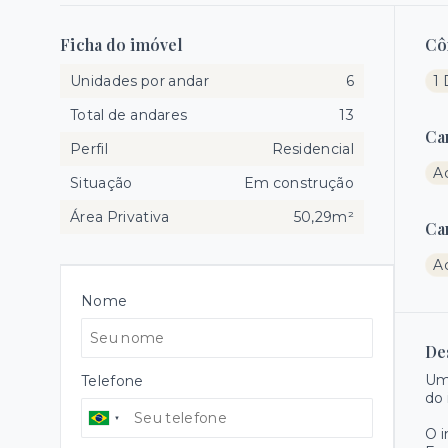
Ficha do imóvel
Cô
Unidades por andar
6
1
Total de andares
13
Ca
Perfil
Residencial
A
Situação
Em construção
Área Privativa
50,29m²
Ca
A
Nome
De
Um
Telefone
do 
O 