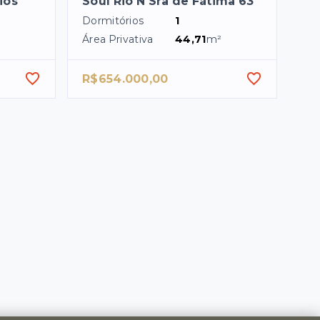
ios
Soul Rio N Sra de Fátima 63
Dormitórios
1
Área Privativa
44,71
m²
R$654.000,00