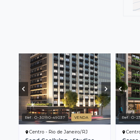
Ref.:
O-30190-49037
VENDA
Ref.:
O-2
Centro - Rio de Janeiro/RJ
Centro