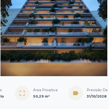
s
Área Privativa
Previsão De
rio
50,29 m²
31/10/2028