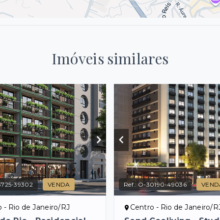
Imóveis similares
3725-39302
VENDA
Ref.:
O-30190-49036
VEND
 - Rio de Janeiro/RJ
Centro - Rio de Janeiro/R