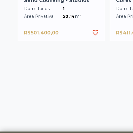
Send Cooliving - Studios
Cores 
Dormitórios
1
Dormitó
Área Privativa
50,14
m²
Área Pri
R$501.400,00
R$411