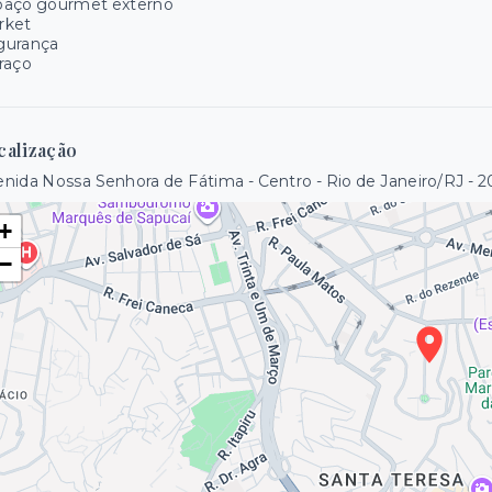
paço gourmet externo
rket
gurança
raço
calização
nida Nossa Senhora de Fátima - Centro - Rio de Janeiro/RJ
- 
+
−