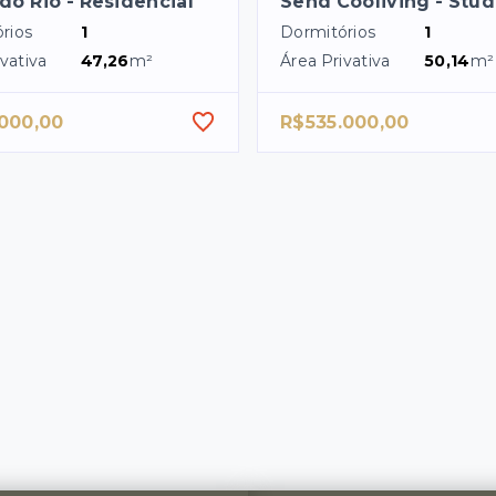
do Rio - Residencial
Send Cooliving - Stud
rios
1
Dormitórios
1
vativa
47,26
m²
Área Privativa
50,14
m²
.000,00
R$535.000,00