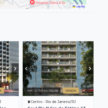
Leaflet
A
Ref.:
O-74740-116238
VENDA
J
Centro - Rio de Janeiro/RJ