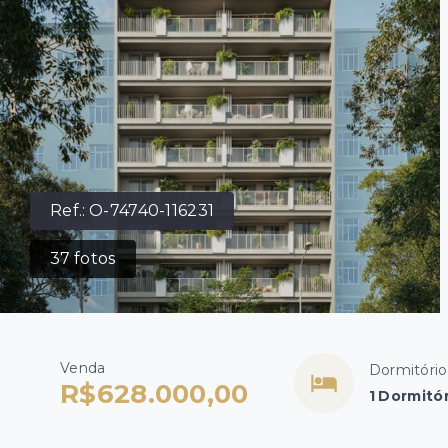
Ref.:
O-74740-116231
37
fotos
Venda
Dormitório
R$628.000,00
1 Dormitó