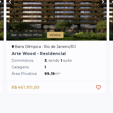
Ref.:
O-75922-117741
VENDA
Barra Olímpica - Rio de Janeiro/RJ
Arte Wood - Residencial
Dormitórios
3
, sendo
1
suíte
Garagens
1
Área Privativa
99,19
m²
R$461.911,00