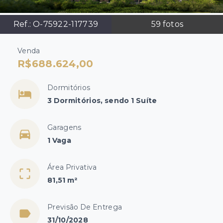
Ref.:
O-75922-117739
59
fotos
Venda
R$688.624,00
Dormitórios
3 Dormitórios, sendo 1 Suíte
Garagens
1 Vaga
Área Privativa
81,51 m²
Previsão De Entrega
31/10/2028