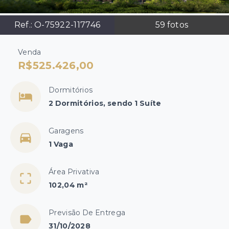
Ref.:
O-75922-117746
59
fotos
Venda
R$525.426,00
Dormitórios
2 Dormitórios, sendo 1 Suíte
Garagens
1 Vaga
Área Privativa
102,04 m²
Previsão De Entrega
31/10/2028