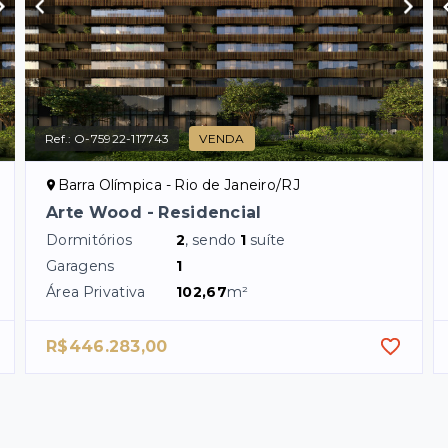
Ref.:
O-75922-117743
VENDA
Barra Olímpica - Rio de Janeiro/RJ
Arte Wood - Residencial
Dormitórios
2
, sendo
1
suíte
Garagens
1
Área Privativa
102,67
m²
R$446.283,00