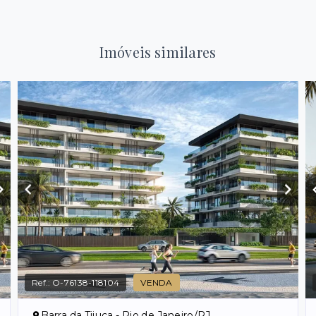
Imóveis similares
Ref.:
O-76138-118104
VENDA
Barra da Tijuca - Rio de Janeiro/RJ