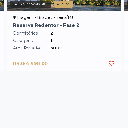
Ref.:
O-77174-120185
VENDA
Triagem - Rio de Janeiro/RJ
Reserva Redentor - Fase 2
Dormitórios
2
Garagens
1
Área Privativa
60
m²
R$364.990,00