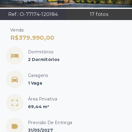
Ref.:
O-77174-120184
17
fotos
Venda
R$379.990,00
Dormitórios
2 Dormitórios
Garagens
1 Vaga
Área Privativa
69,44 m²
Previsão De Entrega
31/05/2027