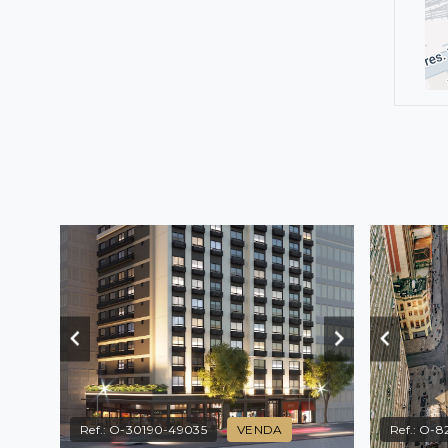
Ref.:
O-30190-49035
VENDA
Ref.:
O-8