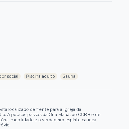
or social
Piscina adulto
Sauna
á localizado de frente para a Igreja da
io. A poucos passos da Orla Mauá, do CCBB e de
ria, mobilidade e o verdadeiro espírito carioca.
révio.