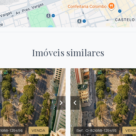
Imóveis similares
2688-129496
VENDA
Ref.:
O-82688-129495
VEN