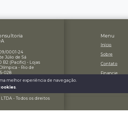
onsultoria
Menu
DA
Início
709/0001-24
Sobre
e Júlio de Sá
 B2 (Pacific) - Lojas
Contato
 Olímpica - Rio de
75-028
Financie
 uma melhor experiência de navegação.
Negocie seu
cookies
.
a LTDA - Todos os direitos