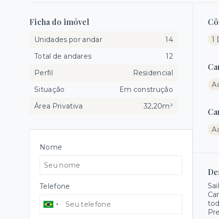
Ficha do imóvel
Cô
Unidades por andar
14
1
Total de andares
12
Ca
Perfil
Residencial
A
Situação
Em construção
Área Privativa
32,20m²
Ca
A
Nome
De
Sai
Telefone
Can
tod
Pre