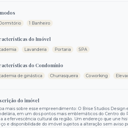
modos
 Dormitório
1 Banheiro
racterísticas do Imóvel
cademia
Lavanderia
Portaria
SPA
racterísticas do Condomínio
cademia de ginástica
Churrasqueira
Coworking
Elevad
scrição do imóvel
ba mais sobre esse empreendimento: O Brise Studios Design est
delária, em um dos pontos mais emblemáticos do Centro do R
a a efervescência cultural da região. Um endereço que une histó
ço e disponibilidade do imóvel sujeitos a alteração sem aviso p