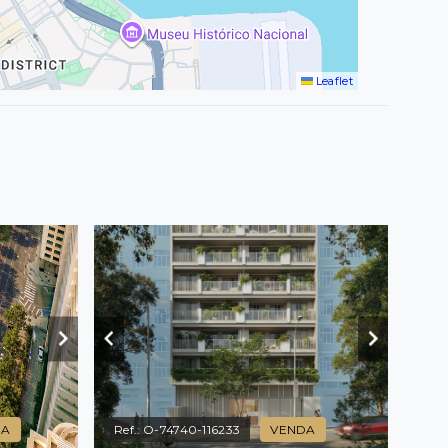
Leaflet
DA
Ref.:
O-74740-116233
VENDA