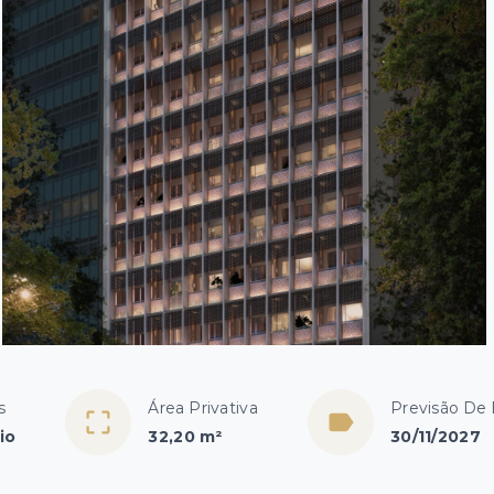
s
Área Privativa
Previsão De
io
32,20 m²
30/11/2027