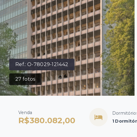
Ref.:
O-78029-121442
27
fotos
Venda
Dormitório
R$380.082,00
1 Dormitór