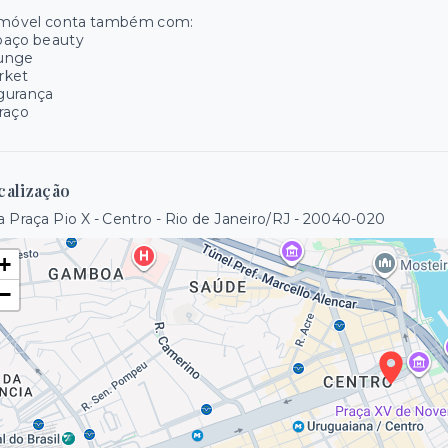
imóvel conta também com:
paço beauty
unge
rket
gurança
raço
calização
 Praça Pio X - Centro - Rio de Janeiro/RJ
- 20040-020
+
−