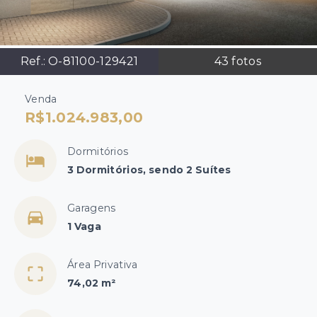
Ref.:
O-81100-129421
43
fotos
Venda
R$1.024.983,00
Dormitórios
3 Dormitórios, sendo 2 Suítes
Garagens
1 Vaga
Área Privativa
74,02 m²