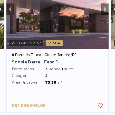
Ref.:
O-46165-71157
VENDA
Barra da Tijuca - Rio de Janeiro/RJ
Sensia Barra - Fase 1
Dormitórios
3
, sendo
1
suíte
Garagens
2
Área Privativa
73,26
m²
R$1.036.990,00