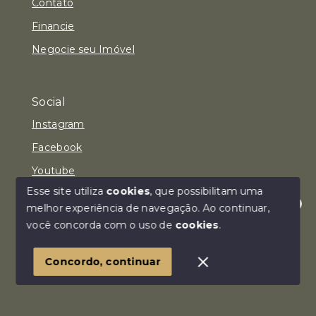
Contato
Financie
Negocie seu Imóvel
Social
Instagram
Facebook
Youtube
Esse site utiliza
cookies
, que possibilitam uma
melhor experiência de navegação.
Ao continuar,
Olá! Estamos disponíveis para te ajudar.
você concorda com o uso de
cookies
.
© Copyright 2026 - Imóvel Aqui Consultoria Imobiliária
LTDA - Todos os direitos reservados
Concordo, continuar
SITE PARA IMOBILIARIA