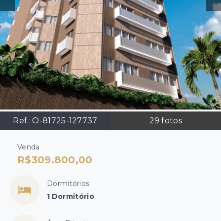
Ref.:
O-81725-127737
29
fotos
Venda
R$309.800,00
Dormitórios
1 Dormitório