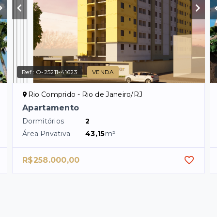
Ref.:
O-25211-41623
VENDA
Rio Comprido - Rio de Janeiro/RJ
Apartamento
Dormitórios
2
Área Privativa
43,15
m²
R$258.000,00