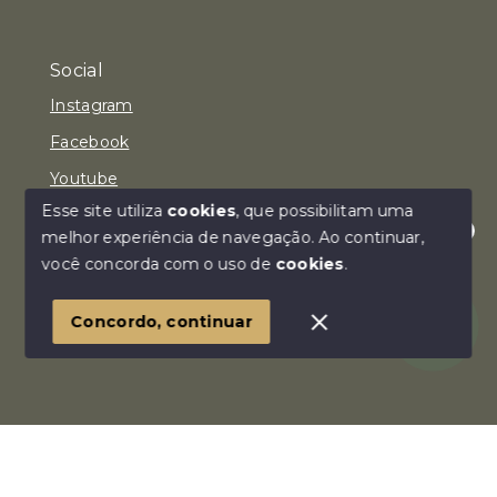
Social
Instagram
Facebook
Youtube
Esse site utiliza
cookies
, que possibilitam uma
melhor experiência de navegação.
Ao continuar,
Olá! Estamos disponíveis para te ajudar.
você concorda com o uso de
cookies
.
© Copyright 2026 - Imóvel Aqui Consultoria Imobiliária
LTDA - Todos os direitos reservados
Concordo, continuar
SITE PARA IMOBILIARIA
Início
Histórico
Favoritos