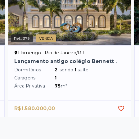
Ref.:
379
VENDA
Flamengo - Rio de Janeiro/RJ
Lançamento antigo colégio Bennett .
Dormitórios
2
, sendo
1
suíte
Garagens
1
Área Privativa
75
m²
R$1.580.000,00