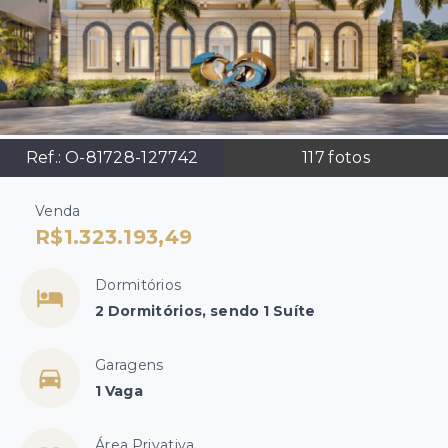
Ref.:
O-81728-127742
117
fotos
Venda
R$1.323.193,49
Dormitórios
2 Dormitórios, sendo 1 Suíte
Garagens
1 Vaga
Área Privativa