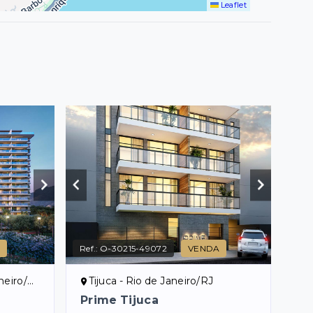
Leaflet
Ref.:
O-30215-49072
VENDA
eiro/RJ
Tijuca - Rio de Janeiro/RJ
Prime Tijuca