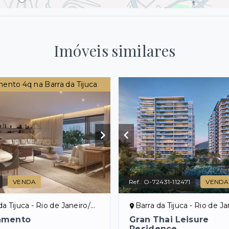
Imóveis similares
ento 4q na Barra da Tijuca
VENDA
Ref.:
O-72431-112471
VENDA
Tijuca - Rio de Janeiro/RJ, Zona Oeste
Barra da Tijuca - Rio de Jan
amento
Gran Thai Leisure
Residence