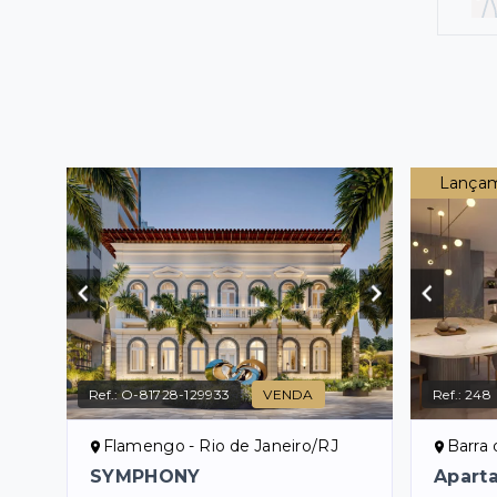
Lançam
Ref.:
O-81728-129933
VENDA
Ref.:
248
Flamengo - Rio de Janeiro/RJ
Barra da 
SYMPHONY
Apart