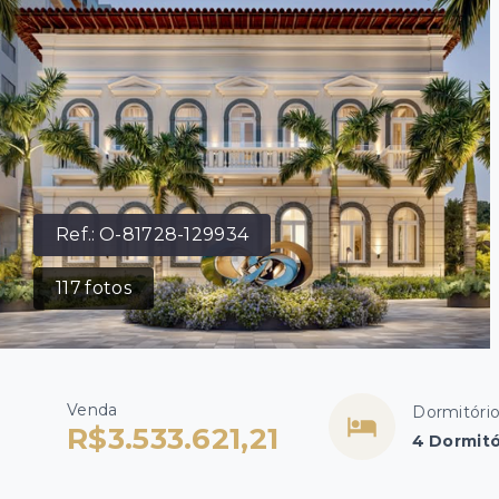
Ref.:
O-81728-129934
117
fotos
Venda
Dormitóri
R$3.533.621,21
4 Dormitó