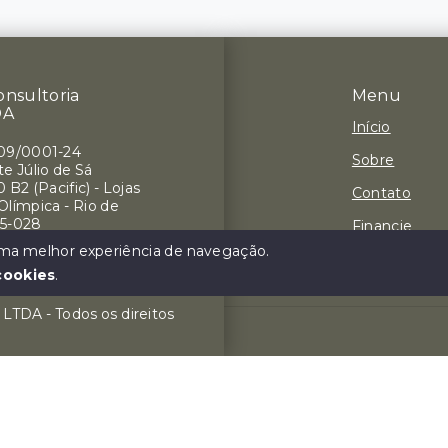
onsultoria
Menu
DA
Início
709/0001-24
Sobre
e Júlio de Sá
 B2 (Pacific) - Lojas
Contato
 Olímpica - Rio de
75-028
Financie
 uma melhor experiência de navegação.
Negocie seu
cookies
.
a LTDA - Todos os direitos