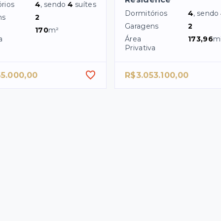
rios
4
, sendo
4
suítes
Dormitórios
4
, sendo
ns
2
Garagens
2
170
m²
a
Área
173,96
m
Privativa
65.000,00
R$3.053.100,00