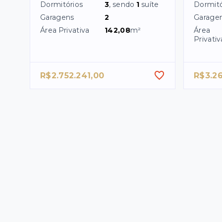
Dormitórios
3
, sendo
1
suíte
Dormitó
Garagens
2
Garage
Área Privativa
142,08
m²
Área
Privativ
R$2.752.241,00
R$3.2