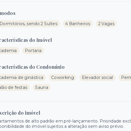
modos
Dormitórios, sendo 2 Suítes
4 Banheiros
2 Vagas
racterísticas do Imóvel
cademia
Portaria
racterísticas do Condomínio
cademia de ginástica
Coworking
Elevador social
Perm
lão de festas
Sauna
scrição do imóvel
rtamentos de alto padrão em pré-lançamento. Prioridade exclus
ponibilidade do imóvel sujeitos a alteração sem aviso prévio.