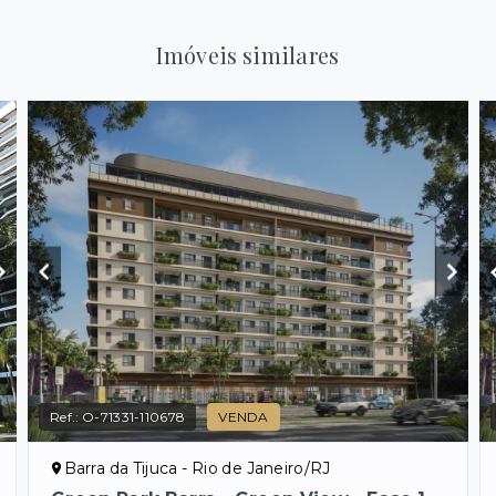
Imóveis similares
Ref.:
O-71331-110678
VENDA
Barra da Tijuca - Rio de Janeiro/RJ