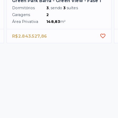
Green Park Barra - Green View - Fase 1
Dormitórios
3
, sendo
3
suítes
Garagens
2
Área Privativa
148,83
m²
R$2.843.527,86