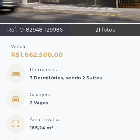
Ref.:
O-82948-129986
21
fotos
Venda
R$1.662.500,00
Dormitórios
3 Dormitórios, sendo 2 Suítes
Garagens
2 Vagas
Área Privativa
165,24 m²